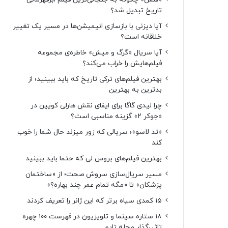
تاریخ تبدیل شد؟
آیا دیزنی با بازسازی انیمیشن‌ها در مسیر یک تغییر
خلاقانه است؟
آیا سریال «گرگ و میش» خاطره‌ی مجموعه‌
فیلم‌هایش را خراب می‌کند؟
بهترین فیلم‌های ترکی تاریخ که باید ببینید؛ از
بدترین به بهترین
چرا لیدی گاگا برای ایفای نقش هارلی کویین در
«جوکر ۲» گزینه مناسبی است؟
«تد لاسو»؛ سریالی که زور میزند حال شما را خوب
کند
بهترین فیلم‌های بروس لی که حتما باید ببینید
مسیر سریال‌سازی سروش صحت؛ از «ساختمان
پزشکان» تا «مگه تمام عمر چند بهاره؟»
۱۵ کمدی سیاه برتر که این ژانر را تعریف کردند
۱۸ ستاره‌ سینما و تلویزیون در فهرست ۱۰۰ چهره
تاثیرگذار مجله تایم