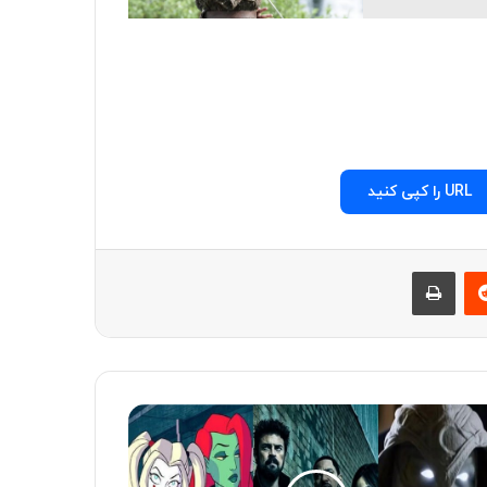
URL را کپی کنید
‫رددیت
چاپ