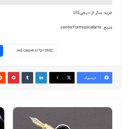
خرید ساز از دیجی‌کالا
منبع: centerformusicalarts
لینکدین
‫تامبلر
پینترست
فیسبوک
X