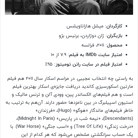
کارگردان:
میشل هازاناویشس
بازیگران:
ژان دوژاردن، برنیس بژو
محصول:
۲۰۱۱، فرانسه
امتیاز سایت IMDb به فیلم:
۷.۹ از ۱۰
امتیاز فیلم در سایت راتن تومیتوز:
۹۵٪
به راستی چه انتخاب عجیبی. در مراسم اسکار سال ۲۰۱۱ هم فیلم
مارتین اسکورسیزی کاندید دریافت جایزه‌ی اسکار بهترین فیلم
است و هم فیلم‌های الکساندر پین، وودی آلن و ترنس مالیک و
استیون اسپیلبرگ در بین نامزدها حضور دارند. آن‌هم به ترتیب به
خاطر فیلم‌های ماندگار «هوگو» (Hugo)، «فرزندان»
(Descendants)، «نیمه شب در پاریس» (Midnight In Paris)،
«درخت زندگی» (Tree Of Life) و «اسب جنگی» (War Horse). با
یک حساب سرانگشتی مشخص می‌شود که هر کدام از این