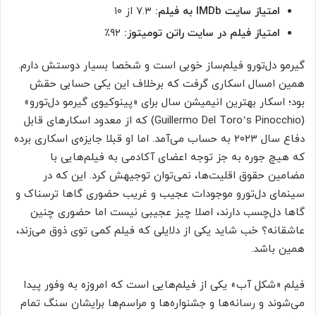
امتیاز سایت IMDb به فیلم:
۷.۳ از ۱۰
امتیاز فیلم در سایت راتن تومیتوز:
۹۲٪
گیرمو دل‌تورو فیلم‌ساز خوبی است و شخصا بسیار دوستش دارم.
همین امسال اسکاری گرفت که برخلاف این یکی حسابی حقش
بود؛ اسکار بهترین انیمیشن سال برای «پینوکیوی گیرمو دل‌تورو»
(Guillermo Del Toro’s Pinocchio) که از معدود اسکارهای قابل
دفاع سال ۲۰۲۳ به حساب می‌آمد. اما او قبلا جایزه‌ی اسکاری برده
که هیچ جوره به جز توجه اعضای آکادمی به فیلم‌هایی با
مضامین حقوق اقلیت‌ها، نمی‌توان توجیهش کرد. این که در
سینمای دل‌تورو موجودات عجیب و غریب حضوری گاها ترسناک و
گاها دل‌چسب دارند، اصلا چیز عجیبی نیست اما حضوری چنین
عاشقانه؟ خب شاید یکی از دلایلی که فیلم کمی توی ذوق می‌زند،
همین باشد.
فیلم «شکل آب» یکی از فیلم‌هایی است که امروزه به وفور پیدا
می‌شوند و رسانه‌ها و جشنواره‌ها و مراسم‌ها برایشان سنگ تمام