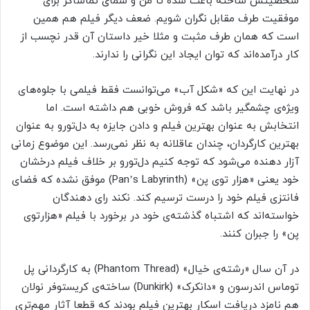
شخصیتش ساخته باعث شده تا من و شمای تماشاگر برای
موفقیت طرف مقابل نگران شویم. ضعف دیگر فیلم هم همین
است که همان طرف مثبت و مثلا خیر داستان آن قدر نچسب از
کار درآمده‌اند که توان ایجاد این نگرانی را ندارند.
در نهایت این که «شکل آب» می‌توانست فقط فیلمی با جلوه‌های
ویژه‌ی چشمگیر باشد که فروش خوبی هم داشته است. اما
انتخابش به عنوان بهترین فیلم و دادن جایزه به دل‌تورو به عنوان
بهترین کارگردان، چندان عاقلانه به نظر نمی‌رسد. این موضوع زمانی
آزار دهنده می‌شود که توجه کنیم دل‌تورو بر خلاف فیلم درخشان
خود یعنی «هزار توی پن» (Pan’s Labyrinth) موفق نشده که فضای
فانتزی فیلم خود را درست ترسیم کند. نکند رای دهندگان
خواسته‌اند که اشتباه گذشته‌ی خود در برخورد با فیلم «هزارتوی
پن» را جبران کنند.
در آن سال «رشته‌ی خیال» (Phantom Thread) به کارگردانی پل
توماس اندرسون و «دانکرک» (Dunkirk) ساخته‌ی کریستوفر نولان
هم نامزد دریافت اسکار بهترین فیلم بودند که قطعا آثار مهم‌تری