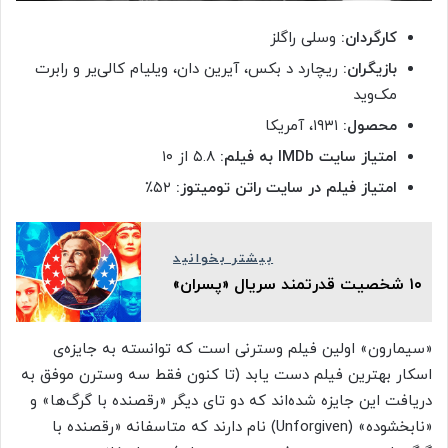
کارگردان:
وسلی راگلز
بازیگران:
ریچارد د بکس، آیرین دان، ویلیام کالی‌یر و رابرت
مک‌وید
محصول:
۱۹۳۱، آمریکا
امتیاز سایت IMDb به فیلم:
۵.۸ از ۱۰
امتیاز فیلم در سایت راتن تومیتوز:
۵۲٪
بیشتر بخوانید
۱۰ شخصیت قدرتمند سریال «پسران»
«سیمارون» اولین فیلم وسترنی است که توانسته به جایزه‌ی
اسکار بهترین فیلم دست یابد (تا کنون فقط سه وسترن موفق به
دریافت این جایزه شده‌اند که دو تای دیگر «رقصنده با گرگ‌ها» و
«نابخشوده» (Unforgiven) نام دارند که متاسفانه «رقصنده با