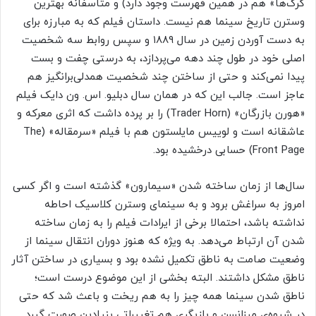
گرگ‌ها» هم در همین فهرست وجود دارد) و متاسفانه بهترین
وسترن تاریخ سینما هم نیست. داستان فیلم که به مبارزه‌ برای
به دست آوردن زمین در سال ۱۸۸۹ و سپس روابط سه شخصیت
اصلی خود در طول چند دهه می‌پردازد، به درستی چفت و بست
پیدا نمی‌کند و حتی از ساختن چند شخصیت همدلی‌برانگیز هم
عاجز است. جالب این که در همان سال دبلیو. اس. ون دایک فیلم
«هورن بازرگان» (Trader Horn) را بر پرده داشت که اثری معرکه و
عاشقانه است و لوییس مایلستون هم با فیلم «سرمقاله» (The
Front Page) حسابی درخشیده بود.
سال‌ها از زمان ساخته شدن «سیمارون» گذشته است و اگر کسی
امروز به سراغش برود و به سینمای وسترن کلاسیک احاطه
نداشته باشد، احتمالا برخی از ایرادات فیلم را به زمان ساخته
شدن آن ارتباط می‌دهد. به ویژه که هنوز دوران انتقال سینما از
وضعیت صامت به ناطق تکمیل نشده بود و بسیاری در ساختن آثار
ناطق مشکل داشتند. البته بخشی از این موضوع درست است؛
ناطق شدن سینما همه چیز را به هم ریخت و باعث شد که حتی
در شیوه‌ی میزانسن و بازیگری هم تغییراتی بنیادین صورت گیرد.