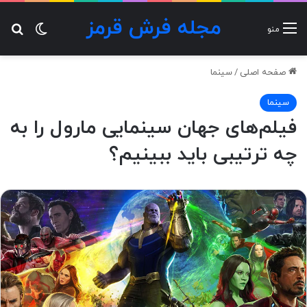
مجله فرش قرمز
تغییر پ
جس
منو
صفحه اصلی
/
سینما
سینما
فیلم‌های جهان سینمایی مارول را به
چه ترتیبی باید ببینیم؟