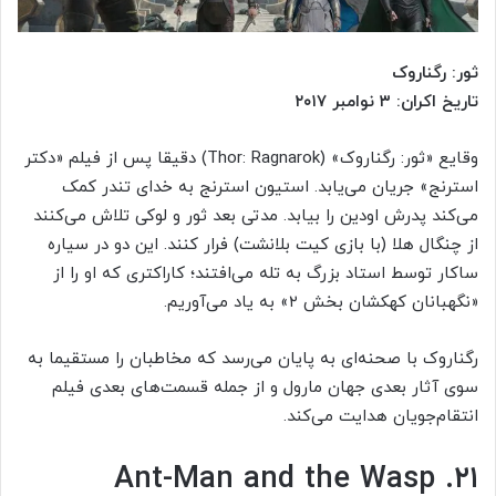
ثور: رگناروک
تاریخ اکران: ۳ نوامبر ۲۰۱۷
وقایع «ثور: رگناروک» (Thor: Ragnarok) دقیقا پس از فیلم «دکتر
استرنج» جریان می‌یابد. استیون استرنج به خدای تندر کمک
می‌کند پدرش اودین را بیابد. مدتی بعد ثور و لوکی تلاش می‌کنند
از چنگال هلا (با بازی کیت بلانشت) فرار کنند. این دو در سیاره
ساکار توسط استاد بزرگ به تله می‌افتند؛ کاراکتری که او را از
«نگهبانان کهکشان بخش ۲» به یاد می‌آوریم.
رگناروک با صحنه‌ای به پایان می‌رسد که مخاطبان را مستقیما به
سوی آثار بعدی جهان مارول و از جمله قسمت‌های بعدی فیلم
انتقام‌جویان هدایت می‌کند.
۲۱. Ant-Man and the Wasp