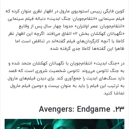
کوین فایگی رییس استودیوی مارول در اظهار نظری عنوان کرده که
فیلم سینمایی «انتقام‌جویان: جنگ ابدیت» دنباله فیلم سینمایی
«انتقام‌جویان: عصر اولتران» حدودا چهار سال پس از وقایع
«نگهبانان کهکشان بخش ۲» اتفاق می‌افتد. اگرچه این اظهار نظر
کاملا با آنچه کارگردان‌های فیلم گفته‌اند در تناقض است اما
ظاهرا این گفته‌ها کاملا جدی گرفته شده.
در «جنگ ابدیت» انتقام‌جویان با نگهبانان کهکشان متحد شده و
به جنگ تانوس می‌روند. تانوس شخصیت شروری است که قصد
دارد سنگ‌های ابدیت را جمع‌آوری کند. برای دیدن فیلم‌های مارول
به ترتیب این فیلم را باید به عنوان بیست و دومین فیلم مارول
تماشا کنید.
۲۳. Avengers: Endgame