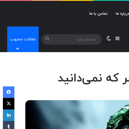
رباره ما
تماس با ما
نوارکناری
تغییر پوسته
جستجو
مقالات محبوب
برای
فی
X
لی
‫تا