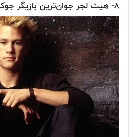
۸- هیث لجر جوان‌ترین بازیگر جوکر در لایو اکشن‌ها است