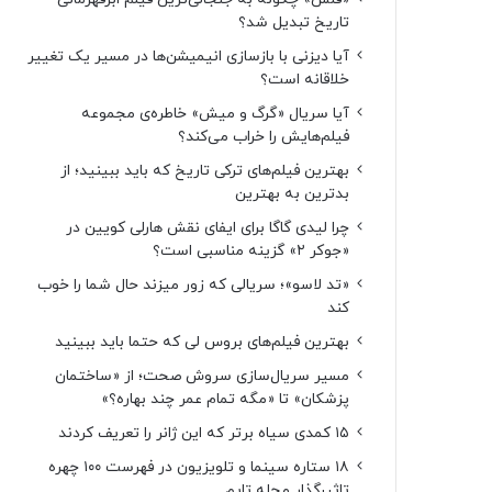
تاریخ تبدیل شد؟
آیا دیزنی با بازسازی انیمیشن‌ها در مسیر یک تغییر
خلاقانه است؟
آیا سریال «گرگ و میش» خاطره‌ی مجموعه‌
فیلم‌هایش را خراب می‌کند؟
بهترین فیلم‌های ترکی تاریخ که باید ببینید؛ از
بدترین به بهترین
چرا لیدی گاگا برای ایفای نقش هارلی کویین در
«جوکر ۲» گزینه مناسبی است؟
«تد لاسو»؛ سریالی که زور میزند حال شما را خوب
کند
بهترین فیلم‌های بروس لی که حتما باید ببینید
مسیر سریال‌سازی سروش صحت؛ از «ساختمان
پزشکان» تا «مگه تمام عمر چند بهاره؟»
۱۵ کمدی سیاه برتر که این ژانر را تعریف کردند
۱۸ ستاره‌ سینما و تلویزیون در فهرست ۱۰۰ چهره
تاثیرگذار مجله تایم