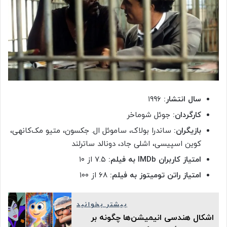
سال انتشار:
۱۹۹۶
کارگردان:
جوئل شوماخر
بازیگران:
ساندرا بولاک، ساموئل ال. جکسون، متیو مک‌کانهی،
کوین اسپیسی، اشلی جاد، دونالد ساترلند
امتیاز کاربران IMDb به فیلم:
۷.۵ از ۱۰
امتیاز راتن تومیتوز به فیلم:
۶۸ از ۱۰۰
بیشتر بخوانید
اشکال هندسی انیمیشن‌ها چگونه بر