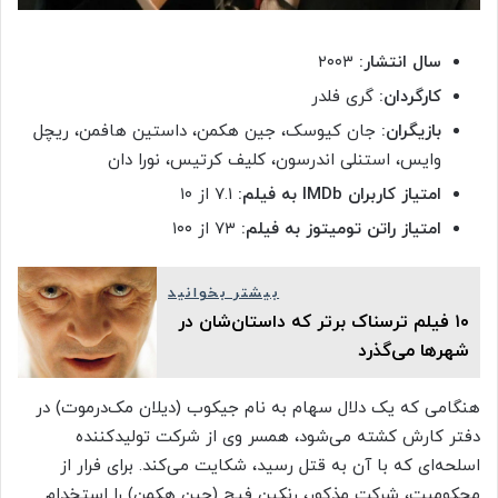
سال انتشار:
۲۰۰۳
کارگردان:
گری فلدر
بازیگران:
جان کیوسک، جین هکمن، داستین هافمن، ریچل
وایس، استنلی اندرسون، کلیف کرتیس، نورا دان
امتیاز کاربران IMDb به فیلم:
۷.۱ از ۱۰
امتیاز راتن تومیتوز به فیلم:
۷۳ از ۱۰۰
بیشتر بخوانید
۱۰ فیلم ترسناک برتر که داستان‌شان در
شهرها می‌گذرد
هنگامی که یک دلال سهام به نام جیکوب (دیلان مک‌درموت) در
دفتر کارش کشته می‌شود، همسر وی از شرکت تولیدکننده
اسلحه‌ای که با آن به قتل رسید، شکایت می‌کند. برای فرار از
محکومیت، شرکت مذکور، رنکین فیچ (جین هکمن) را استخدام