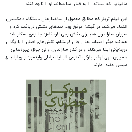
مافیایی که سناتور را به قتل رسانده‌اند، او را نابود کنند.
این فیلم تریلر که مطابق معمول از ساختارهای دستگاه دادگستری
انتقاد می‌کند، در گیشه موفق بود، نقدهای مثبتی دریافت کرد و
سوزان ساراندون هم برای نقش رجی لاو، نامزد جایزه‌ی اسکار شد.
همانند دیگر اقتباس‌های جان گریشام، نقش‌های اصلی را بازیگران
درجه‌یکی ایفا می‌کنند و در کنار ساراندون و لی جونز، چهره‌هایی
همچون مری-لوئیز پارکر، آنتونی لاپالیا، برادلی وایتفورد و ویلیام اچ
میسی حضور دارند.