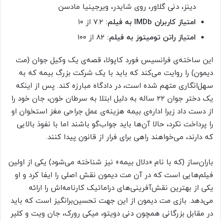
دینز، دنی گلاور، روی شایدر، ویرجینیا مادسن
امتیاز کاربران IMDb به فیلم:
۷.۲ از ۱۰
امتیاز راتن تومیتوز به فیلم:
۸۲ از ۱۰۰
این ساخته‌ی فرانسیس فورد کاپولا، قصه‌ی یک وکیل جوان (مت
دیمون) را روایت می‌کند که باید با یک شرکت بزرگ بیمه که به
سهل‌انگاری متهم شده است، در دادگاه مبارزه کند. پس از اینکه
یک دختر جوان ۲۲ ساله به دلیل ابتلا به سرطان خون، جان خود را
از دست داد زیرا اداره‌ی بیمه هزینه‌ی عمل جراحی مغز استخوان او
را پرداخت نکرد، حالا آن‌ها باید جواب‌گو باشند اما با نفوذ بالایی
که دارند، می‌خواهند راهی برای فرار از قانون پیدا کنند.
باران‌ساز (که با نام «دلال بیمه» نیز شناخته می‌شود) یکی از اولین
فیلم‌هایی است که در آن مت دیمون نقش اصلی را ایفا کرد و او
یکی از بهترین نقش‌آفرینی‌های دراماتیک کارنامه‌اش را ارائه
می‌دهد. بازی مت دیمون از این جهت تحسین‌برانگیز است که باید
در مقابل بزرگانی همچون دنی دویتو، میکی رورک، جان ویت و کلیر