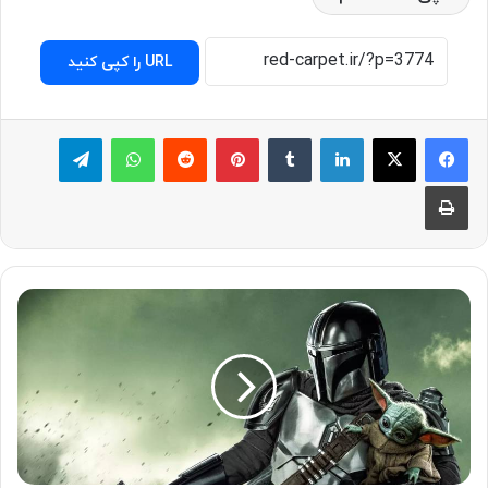
URL را کپی کنید
لینکدین
‫تامبلر
پینترست
‫رددیت
واتس آپ
تلگرام
چاپ