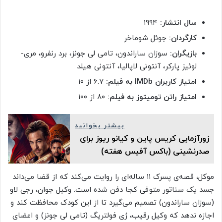
سال انتشار:
۱۹۹۴
کارگردان:
جوئل شوماخر
بازیگران:
سوزان ساراندون، تامی لی جونز، برد رنفرو، مری-
لوئیز پارکر، آنتونی لاپالیا، آنتونی هیلد
امتیاز کاربران IMDb به فیلم:
۶.۷ از ۱۰
امتیاز راتن تومیتوز به فیلم:
۸۰ از ۱۰۰
بیشتر بخوانید
زورآزمایی کریس پاین و کیانو ریوز برای
صدرنشینی (باکس آفیس هفته)
موکل، قصه‌ی پسرک ۱۱ ساله‌ای را روایت می‌کند که از قضا می‌داند
جسد یک سناتور متوفی کجا دفن شده است. وکیل جوان، رجی لاو
(سوزان ساراندون) تصمیم می‌گیرد تا از این کودک محافظت کند و
اجازه ندهد که وکیل رقیب، رُی فولتریگ (تامی لی جونز) و اعضای