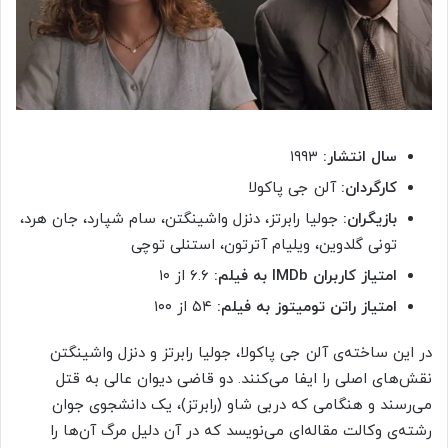
سال انتشار:
۱۹۹۳
کارگردان:
آلن جی پاکولا
بازیگران:
جولیا رابرتز، دنزل واشینگتن، سام شپارد، جان هرد،
تونی گلدوین، ویلیام آترتون، استنلی توچی
امتیاز کاربران IMDb به فیلم:
۶.۶ از ۱۰
امتیاز راتن تومیتوز به فیلم:
۵۴ از ۱۰۰
در این ساخته‌ی آلن جی پاکولا، جولیا رابرتز و دنزل واشینگتن
نقش‌های اصلی را ایفا می‌کنند. دو قاضی دیوان عالی به قتل
می‌رسند و هنگامی که دربی شاو (رابرتز)، یک دانشجوی جوان
رشته‌ی وکالت مقاله‌ای می‌نویسد که در آن دلیل مرگ آن‌ها را