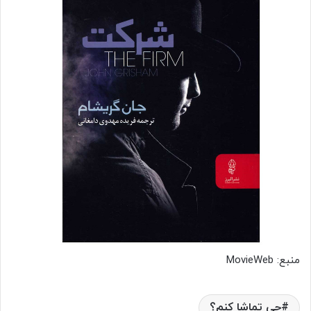
منبع: MovieWeb
چی تماشا کنم؟