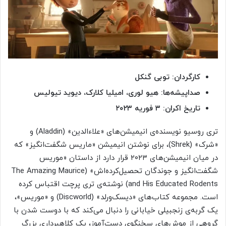
کارگردان: توبی گنکل
صداپیشه‌ها: هیو لوری، امیلیا کلارک، دیوید تیولیس
تاریخ اکران: ۳ فوریه ۲۰۲۳
تری روسیو نویسنده‌ی انیمیشن‌های «علاءالدین» (Aladdin) و
«شرک» (Shrek)، برای نوشتن انیمیشن «ماریس شگفت‌انگیز» که
در میان انیمیشن‌های ۲۰۲۳ قرار دارد از داستان «موریس
شگفت‌انگیز و جوندگان تحصیل‌کرده‌اش» (The Amazing Maurice
and His Educated Rodents) نوشته‌ی تری پرچت اقتباس کرده
است. مجموعه کتاب‌های «دیسک‌ورلد» (Discworld) و «موریس»،
یک گربه‌ی زنجبیلی خیابانی را دنبال می‌کند که با دوست شدن با
گروهی از موش‌های سخنگوی دست‌آموز، یک کلاهبرداری بزرگ