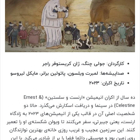
کارگردان: جولی چنگ، ژان کریستوفر راجر
صداپیشه‌ها: لمبرت ویلسون، پائولین برانر، مایکل لیروسو
تاریخ اکران: ۲۰۲۳
ده سال از اکران انیمیشن «ارنست و سلستین» (Ernest &
Celestine) در سینما و دریافت اسکارش می‌گذرد. حالا دو
شخصیت اصلی آن در قالب یکی از انیمیشن‌های ۲۰۲۳ به زادگاه
ارنست، یعنی جیبرتی، سفر می‌کنند تا ویولن شکسته‌ی او را تعمیر
کنند. این سرزمین عجیب و غریب روزی خانه‌ی بهترین نوازندگان
روی زمین بود و موسیقی دائما فضا را پر از شادی می‌کرد. با این