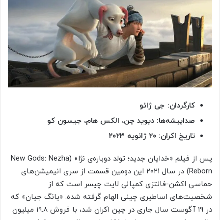
کارگردان: جی ژائو
صداپیشه‌ها: دیوید چن، الکس هام، جیسون کو
تاریخ اکران: ۲۰ ژانویه ۲۰۲۳
پس از فیلم «خدایان جدید؛ تولد دوباره‌ی نژا» (New Gods: Nezha
Reborn) در سال ۲۰۲۱ این دومین قسمت از سری انیمیشن‌های
حماسی اکشن-فانتزی کمپانی لایت چیسر است که از
شخصیت‌های اساطیری چینی الهام گرفته شده. «یانگ جیان» که
در ۱۹ آگوست سال جاری در چین اکران شد، با فروش ۱۹.۸ میلیون