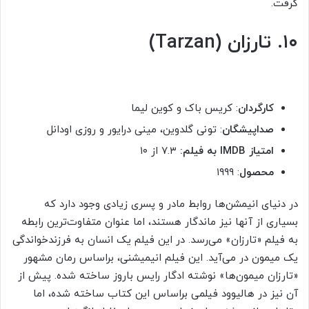
گرفت.
۱۰. تارزان (Tarzan)
کارگردان
: کریس باک و کوین لیما
صداپیشگان
: تونی گلدوین، مینی درایور و روزی اودانل
امتیاز IMDB به فیلم:
۷.۳ از ۱۰
محصول
: ۱۹۹۹
در دنیای انیمشن‌ها روابط مادر و پسری زیادی وجود دارد که
بسیاری از آنها نیز ماندگار هستند، اما عنوان متفاوت‌ترین رابطه
به فیلم «تارزان» می‌رسد. در این فیلم یک انسان به فرزندخواندگی
یک میمون در می‌‌آید. این فیلم انیمیشنی، براساس رمان مشهور
«تارزان میمون‌ها» نوشته ادگار رایس باروز ساخته شده. پیش از
آن نیز در هالیوود فیلمی براساس این کتاب ساخته شده، اما