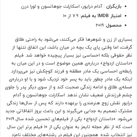
بازیگران
: آدام درایور، اسکارلت جوهانسون و لورا درن
امتیاز IMDB به فیلم:
۷.۹ از ۱۰
محصول
: ۲۰۱۹
بسیاری از زن و شوهرها فکر می‌کنند، می‌شود به راحتی طلاق
گرفت، اما وقتی پای یک بچه در میان باشد، این اتفاق نتنها از
نظر حقوقی بلکه احساسی نیز بسیار پیچیده خواهد شد. فیلم
«داستان ازدواج» درباره‌ی همین موضوع است و در این میان به
رابطه‌ی احساسی یک مادر مطلقه و فرزند کوچکش نیز می‌پردازد.
اینکه یک مادر چطور باید به پسر خود نزدیک شود و با او درباره‌ی
مسله‌ی طلاق و ادامه زندگی صحبت کند و از سوی دیگر پدر را جلوی
چشم فرزندش ضعیف نشان ندهد. اسکارلت جوهانسون و آدام
درایور نقش زوج هنرمندی را برعهده دارند که پس از سال‌ها زندگی
مشترک تصمیم به جدایی می‌گیرند و این باعث بروز اتفاقاتی جدید
می‌شود. «داستان ازدواج» یکی از فیلم‌های تحسین شده سال ۲۰۱۹
است که از نظر مجله تایمز به عنوان یکی از ۱۰ فیلم برتر این سال
نیز انتخاب شده. همچنین این فیلم در رشته‌های مختلف نامزد