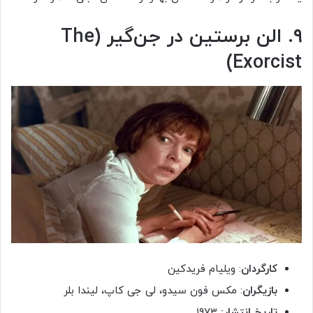
۹. الن برستین در جن‌گیر (The
Exorcist)
کارگردان
: ویلیام فریدکین
بازیگران
: مکس فون سیدو، لی جی کاپ، لیندا بلر
تاریخ انتشار:
۱۹۷۳