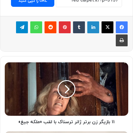
URL را کپی کنید
لینکدین
‫تامبلر
پینترست
‫رددیت
واتس آپ
تلگرام
چاپ
۱۱ بازیگر زن برتر ژانر ترسناک با لقب «ملکه جیغ»