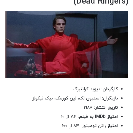
(Dead Ringers)
کارگردان
: دیوید کراننبرگ
بازیگران
: استیون لک، لین کورمک، نیک نیکولز
تاریخ انتشار:
۱۹۸۸
امتیاز
IMDb
به فیلم:
۷.۲ از ۱۰
امتیاز راتن تومیتوز:
۸۳ از ۱۰۰