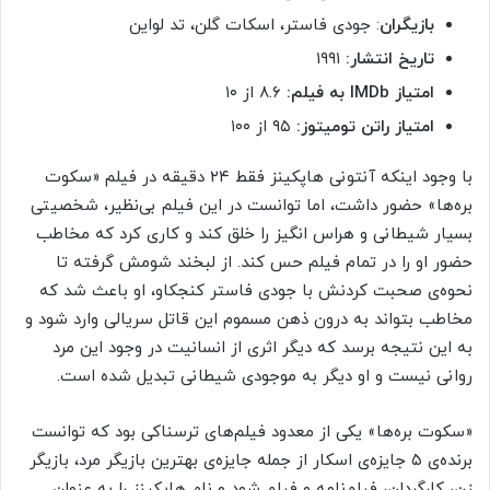
بازیگران
: جودی فاستر، اسکات گلن، تد لواین
تاریخ انتشار:
۱۹۹۱
امتیاز
IMDb
به فیلم:
۸.۶ از ۱۰
امتیاز راتن تومیتوز:
۹۵ از ۱۰۰
با وجود اینکه آنتونی هاپکینز فقط ۲۴ دقیقه در فیلم «سکوت
بره‌ها» حضور داشت، اما توانست در این فیلم بی‌نظیر، شخصیتی
بسیار شیطانی و هراس انگیز را خلق کند و کاری کرد که مخاطب
حضور او را در تمام فیلم حس کند. از لبخند شومش گرفته تا
نحوه‌ی صحبت کردنش با جودی فاستر کنجکاو، او باعث شد که
مخاطب بتواند به درون ذهن مسموم این قاتل سریالی وارد شود و
به این نتیجه برسد که دیگر اثری از انسانیت در وجود این مرد
روانی نیست و او دیگر به موجودی شیطانی تبدیل شده است.
«سکوت بره‌ها» یکی از معدود فیلم‌های ترسناکی بود که توانست
برنده‌ی ۵ جایزه‌ی اسکار از جمله جایزه‌ی بهترین بازیگر مرد، بازیگر
زن، کارگردان، فیلم‌نامه و فیلم شود و نام هاپکینز را به عنوان