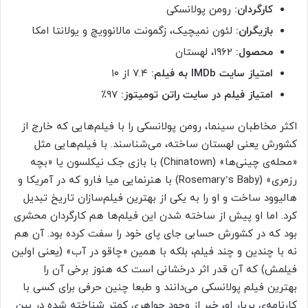
کارگردان:
رومن پولانسکی
بازیگران:
لئون نمیچیک، زگمونت مالانوویچ و یولانتا امکا
محصول:
۱۹۶۲، لهستان
امتیاز سایت IMDb به فیلم:
۷.۴ از ۱۰
امتیاز فیلم در سایت راتن تومیتوز:
۹۷٪
اکثر مخاطبان سینما، رومن پولانسکی را با فیلم‌هایی که خارج از
کشورش یعنی لهستان ساخته، می‌شناسند. با فیلم‌هایی مثل
«محله‌ی چینی‌ها» (Chinatown) با بازی جک نیکلسون یا «بچه
رزمری» (Rosemary’s Baby) با هنرنمایی میا فارو که در آمریکا و
هالیوود ساخت و او را به یکی از بهترین فیلم‌سازان تاریخ تبدیل
کرد. اما او پیش از ساخته شدن این فیلم‌ها هم کارگردان محشری
بود که در کشورش حسابی جای پای خود را سفت کرده بود. آن هم
نه با چندین و چند فیلم، بلکه با همین «چاقو در آب» (یعنی اولین
فیلمش) که آن قدر اثر درخشانی است که هنوز برخی آن را
بهترین فیلم پولانسکی می‌دانند و طبعا چنین حرفی برای کسی با
کارنامه‌ی پربار او، خبر از وجود جواهری کمتر شناخته شده در بین