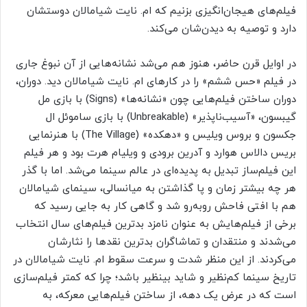
فیلم‌های هیجان‌انگیزی بزنیم که ام. نایت شیامالان دوستشان
دارد و توصیه به دیدن‌شان می‌کند.
در اوایل قرن حاضر، هنوز هم می‌شد نشانه‌هایی از آن نبوغ جاری
در فیلم «حس ششم» را در کارهای ام. نایت شیامالان دید. دوران،
دوران ساختن فیلم‌هایی چون «نشانه‌ها» (Signs) با بازی مل
گیبسون، «آسیب‌ناپذیر» (Unbreakable) با بازی ساموئل ال
جکسون و بروس ویلیس و «دهکده» (The Village) با هنرنمایی
بریس دالاس هوارد و آدرین برودی و ویلیام هرت بود و هر فیلم
این فیلم‌ساز تبدیل به پدیده‌ای در عالم سینما می‌شد. اما با گذر
هر چه بیشتر زمان و پا گذاشتن به میانسالی، سینمای شیامالان
هم با افتی فاحش روبه‌رو شد و گاهی کار به جایی رسید که
برخی از فیلم‌هایش به عنوان نامزد بدترین فیلم‌های سال انتخاب
می‌شدند و منتقدان و تماشاگران بدترین نقدها را نثارشان
می‌کردند. از این منظر شدت و سرعت سقوط ام. نایت شیامالان در
تاریخ سینما کم‌نظیر و شاید بینظیر باشد؛ چرا که کمتر فیلم‌سازی
است که در عرض یک دهه، از ساختن فیلم‌هایی معرکه، به