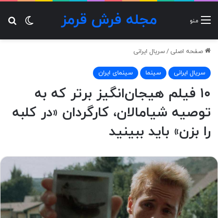
مجله فرش قرمز
تغییر پ
جس
منو
صفحه اصلی
/
سریال ایرانی
سریال ایرانی
سینما
سینمای ایران
۱۰ فیلم هیجان‌انگیز برتر که به
توصیه‌ شیامالان، کارگردان «در کلبه
را بزن» باید ببینید