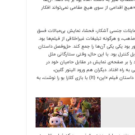
 «هیچ اقدامی از سوی هیچ مقامی نمی‌تواند افکار
مایلات جنسی آشکار، فحشا، نمایش بی‌مبالات فسق‌
هب، و هرگونه تبلیغات غیراخلاقی از فیلم‌ها بود.
هم مجبور بود یکی یکی آن‌ها را جمع کند. حل‌وفصل داستان
بل کنترل بود. با این حال، وقتی ستارگانی مثل
د را بر صفحه‌ی نمایش در مقابل حامیان خود در
ه راه افتاد. دیگران هم ورود الینور گلین،
نویسنده‌ی رمان جنسی «سه هفته» (Three Weeks) که بعدها داستان فیلم «این» (It) با بازی کلارا بو را نوشت، به