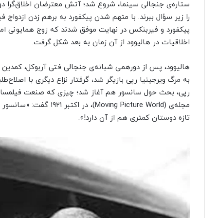
ستاره‌ی جنجالی سینما، شروع شد؛ آتش معترضان اخلاق‌گرا دوبا
را زیر سؤال ببرند. با متهم شدن پیکفورد به برهم زدن ازدواج 
پیکفورد و فیربنکس در نهایت موفق شدند که زوج همایونی امری
اخلاقیات در هالیوود از آن زمان به بعد شکل گرفت.
هالیوود، پس از دورهمی شبانه‌ی جنجالی فتی آربوکل، کمدین ف
به مرگ ویرجینیا رپی بازیگر شد، گرفتار نزاع دیگری با اصلاح‌ط
رپی، بحث حول سانسور هم آغاز شد؛ چیزی که صنعت فیلمسازی 
مجله‌ی (ving Picture World
تازه دوستان کمتری هم از آن دارد!».