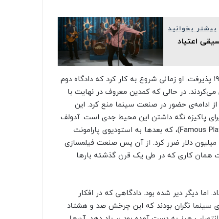
بیشتر بخوانید
وسیقی اعتیاد
هیز پیشنهاد کار در صنعت فیلمسازی را در چهاردهم ژانویه ۱۹۲۲ پذیرفت. او زمانی شروع به کار کرد که دادگاه دوم
ال می‌کردند. در حالی که کمدین معروف در نهایت با
ز ادامه‌ی حضور در صنعت سینما منع کرد. این
رای پاکیزه نگه داشتن این محیط جدی است. آدولف
زوکور، رئیس استودیوی «بازیگران مشهور لاسکی» (Famous Players-Lasky)، که بعدها به استودیوی پارامونت
نیم میلیون دلار ضرر کرد. از آن پس صنعت فیلمسازی
 همان کاری که در طی یک قرن گذشته بارها
 داد. اما دیگر دیر شده بود. دادگاهی که در افکار
های سینما نگران بودند که این چرخش صد و هشتاد
انتصاب هیز به دست آمده بود بر باد دهد. آن‌ها