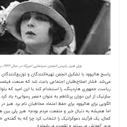
ویل هیز، رئیس انجمن سینمایی امریکا در سال ۱۹۲۲، به همراه هلن چادویک در استودیوی گلدوین
می‌شد. فشار اصلاح‌طلبان اجتماعی باعث شد که صنعت فیلمسا
ریاست جمهوری هاردینگ، را استخدام کند با این امید که بتوان
سلزنیک از این دوران پرتلاطم به عنوان «عصر رسوایی» یاد کرد
الگویی برای هالیوود برای حفظ اعتماد مخاطبان نام برد. هیز د
اما همیشه به دنبال خیر و منفعت مردم بودم». هیز پلی بین هال
کمال، یک فرآیند دموکراتیک را انتخاب کرد چرا که به گفته‌ی
مرور آموزش می‌بینند و تقویت می‌شوند».