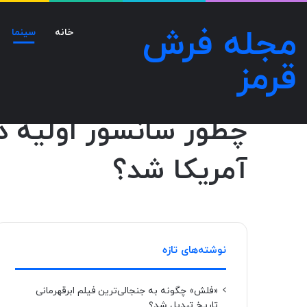
مجله فرش
خانه
سینما
قرمز
صفحه اصلی
/
سینما
/
چطور سانسور اولیه در هالیوود منجر به ت
سینما
چطور سانسور اولیه د
آمریکا شد؟
نوشته‌های تازه
«فلش» چگونه به جنجالی‌ترین فیلم ابرقهرمانی
تاریخ تبدیل شد؟