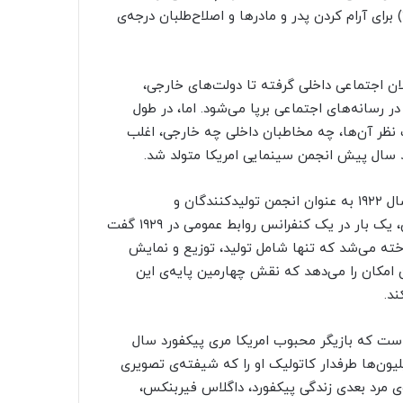
جینیا وولف می‌ترسد؟» (Who’s Afraid of Virginia Woolf?) برای آرام کردن پدر و مادرها و اصلاح‌طلبان درجه‌ی
ان اجتماعی داخلی گرفته تا دولت‌های خارجی،
 رسانه‌های اجتماعی برپا می‌شود. اما، در طول
نظر آن‌ها، چه مخاطبان داخلی چه خارجی، اغلب
 سال پیش انجمن سینمایی امریکا متولد شد.
این انجمن که صدمین سالگرد خود را در ۲۰۲۲ جشن می‌گیرد، سال ۱۹۲۲ به عنوان انجمن تولیدکنندگان و
توزیع‌کنندگان فیلم متولد شد. مشاور انجمن، سی.سی. پتیجان، یک بار در یک کنفرانس روابط عمومی در ۱۹۲۹ گفت
خته می‌شد که تنها شامل تولید، توزیع و نمایش
ین امکان را می‌دهد که نقش چهارمین پایه‌ی این
ند.
است که بازیگر محبوب امریکا مری پیکفورد سال
لیون‌ها طرفدار کاتولیک او را که شیفته‌ی تصویری
ه‌ی مرد بعدی زندگی پیکفورد، داگلاس فیربنکس،