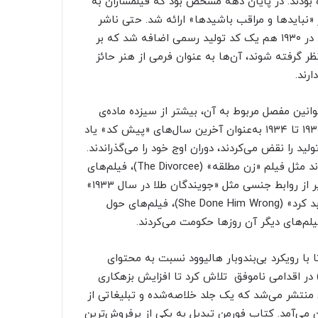
 بودند. در پایان دهه مشخص بود که فیلمسازان به
وری پایبند نیستند. در ۱۹۲۷ فهرستی از «نبایدها و مراقب باشیدها» ارائه شد. حتی ناشر
پرجاذبه، راندولف هرست، برای سانسور فیلم‌ها چانه‌زنی می‌کرد. در ۱۹۳۰ هم یک کد تولید رسمی اضافه شد که بر
ظر گرفته شوند، آن‌ها به عنوان فرمی از هنر حائز
رند.
انین مفصل مربوط به آن، بیشتر از سیزده ماده‌ی
پیشنهادی هیز رعایت نمی‌شدند. طرفداران سینما از سال‌های ۱۹۳۰ تا ۱۹۳۴ به‌عنوان آخرین سال‌های «پیش کد» یاد
لید را نقض می‌کردند، دوران اوج خود را می‌گذراندند.
فیلم‌هایی که به اصطلاح «زن گمراه‌شده» را به تصویر می‌کشیدند مثل فیلم «زن مطلقه» (The Divorcee)، فیلم‌های
گانگستری مثل «صورت‌زخمی» (Scarface)، فیلم‌های موزیکال پر از روابط جنسی مثل «جویندگان طلا در سال ۱۹۳۳»
(Gold Diggers of 1933)، کمدی‌های جنسی مثل «آن زن به او بد کرد» (She Done Him Wrong)، فیلم‌های حول
ا رویکرد بی‌بندوبار هالیوود نسبت به محتوای
خیف مبارزه کنند. مطالعات پین فاند (Payne Fund Studies) در اقدامی ناموفق تلاش کرد تا افزایش بزهکاری
ی منتشر می‌شد که یک جلد خلاصه‌شده و تبلیغاتی از
ری جیمز فورمن بیرون می‌آمد. کتاب فورمن تبدیل به یکی از پرفروش‌ترین