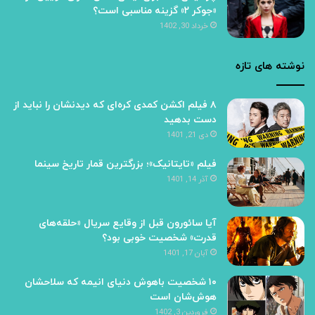
«جوکر ۲» گزینه مناسبی است؟
خرداد 30, 1402
نوشته های تازه
۸ فیلم اکشن کمدی کره‌ای که دیدنشان را نباید از
دست بدهید
دی 21, 1401
فیلم «تایتانیک»؛ بزرگترین قمار تاریخ سینما
آذر 14, 1401
آیا سائورون قبل از وقایع سریال «حلقه‌های
قدرت» شخصیت خوبی بود؟
آبان 17, 1401
۱۰ شخصیت باهوش دنیای انیمه که سلاحشان
هوش‌شان است
فروردین 3, 1402