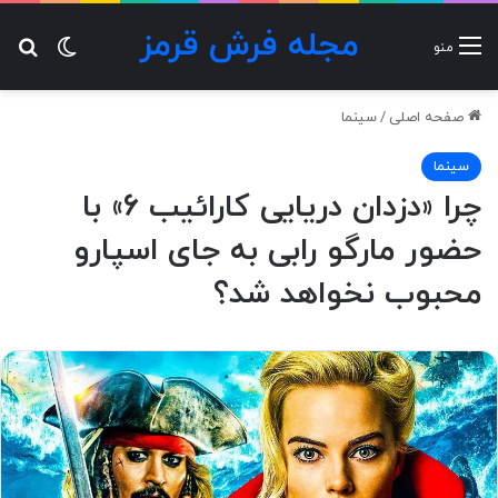
مجله فرش قرمز
تغییر پ
جس
منو
صفحه اصلی
/
سینما
سینما
چرا «دزدان دریایی کارائیب ۶» با
حضور مارگو رابی به جای اسپارو
محبوب نخواهد شد؟