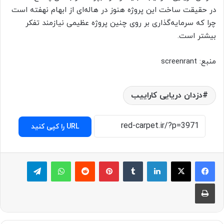
در حقیقت ساخت این پروژه هنوز در هاله‌ای از ابهام نهفته است
چرا که سرمایه‌گذاری بر روی چنین پروژه عظیمی نیازمند تفکر
بیشتر است.
منبع: screenrant
دزدان دریایی کاراییب
URL را کپی کنید
لینکدین
‫تامبلر
پینترست
‫رددیت
واتس آپ
تلگرام
چاپ