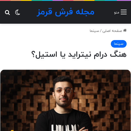
مجله فرش قرمز
تغییر پ
جس
منو
صفحه اصلی
/
سینما
سینما
هنگ درام نیتراید یا استیل؟