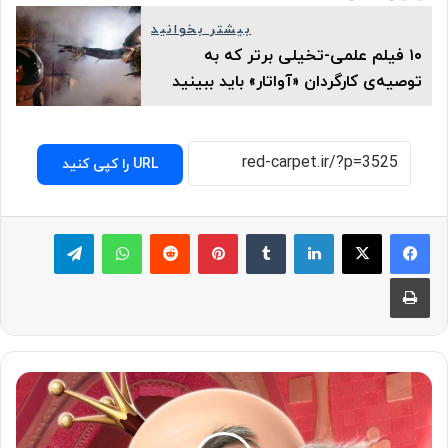
بیشتر بخوانید
۱۰ فیلم علمی-تخیلی برتر که به
توصیه‌ی کارگردان «آواتار» باید ببینید
URL را کپی کنید
لینکدین
‫تامبلر
پینترست
‫رددیت
واتس آپ
تلگرام
چاپ