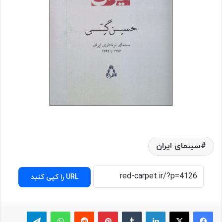
سینمای ایران
URL را کپی کنید
لینکدین
‫تامبلر
پینترست
‫رددیت
واتس آپ
تلگرام