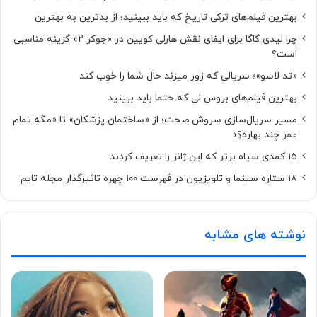
بهترین فیلم‌های ترکی تاریخ که باید ببینید؛ از بدترین به بهترین
چرا لیدی گاگا برای ایفای نقش هارلی کویین در «جوکر ۲» گزینه مناسبی
است؟
«تد لاسو»؛ سریالی که زور میزند حال شما را خوب کند
بهترین فیلم‌های بروس لی که حتما باید ببینید
مسیر سریال‌سازی سروش صحت؛ از «ساختمان پزشکان» تا «مگه تمام
عمر چند بهاره؟»
۱۵ کمدی سیاه برتر که این ژانر را تعریف کردند
۱۸ ستاره‌ سینما و تلویزیون در فهرست ۱۰۰ چهره تاثیرگذار مجله تایم
نوشته های مشابه