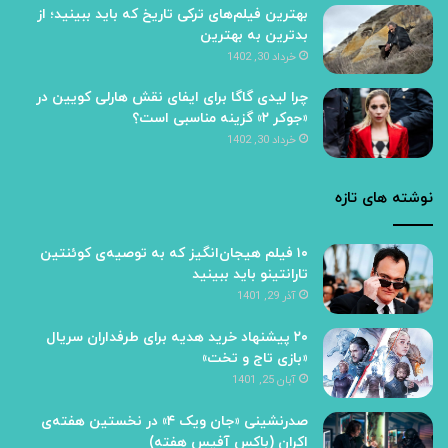
بهترین فیلم‌های ترکی تاریخ که باید ببینید؛ از
بدترین به بهترین
خرداد 30, 1402
چرا لیدی گاگا برای ایفای نقش هارلی کویین در
«جوکر ۲» گزینه مناسبی است؟
خرداد 30, 1402
نوشته های تازه
۱۰ فیلم هیجان‌انگیز که به توصیه‌ی کوئنتین
تارانتینو باید ببینید
آذر 29, 1401
۲۰ پیشنهاد خرید هدیه برای طرفداران سریال
«بازی تاج و تخت»
آبان 25, 1401
صدرنشینی «جان ویک ۴» در نخستین هفته‌ی
اکران (باکس آفیس هفته)