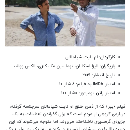
کارگردان
: ام نایت شیامالان
بازیگران
: الیزا اسکانلن، توماسین مک کنزی، الکس وولف
تاریخ انتشار:
۲۰۲۱
امتیاز
IMDb
به فیلم:
۵.۸ از ۱۰
امتیاز راتن تومیتوز:
۵۰ از ۱۰۰
فیلم «پیر» که از ذهن خلاق ام نایت شیامالان سرچشمه گرفته،
درباره‌ی گروهی از مردم است که برای گذراندن تعطیلات به یک
جزیره‌ی گرمسیری ناشناخته می‌روند، اما متوجه می‌شوند که این
جزیره بالا رفتن سنشان را تسریع می‌کند و تنها یک روز برای زندگی