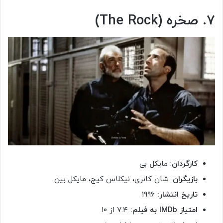
۷. صخره (The Rock)
کارگردان
: مایکل بی
بازیگران
: شان کانری، نیکلاس کیج، مایکل بین
تاریخ انتشار:
۱۹۹۶
امتیاز
IMDb
به فیلم:
۷.۴ از ۱۰