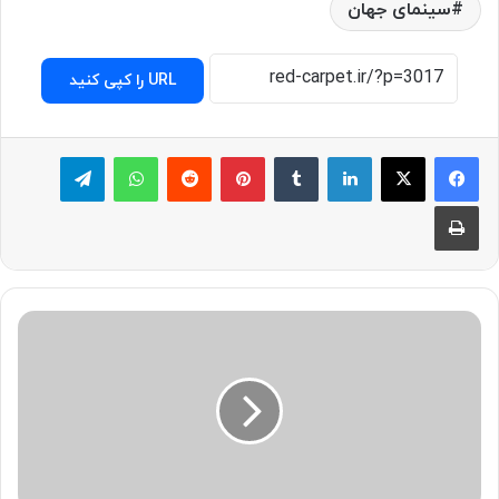
سینمای جهان
URL را کپی کنید
لینکدین
‫تامبلر
پینترست
‫رددیت
واتس آپ
تلگرام
چاپ