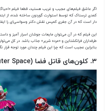
اگر عاشق فیلم‌های عجیب و غریب هستید، قطعا فیلم «احیاگر»
کمدی ترسناک که توسط استوارت گوردون ساخته شده، از ابتدا ت
دار است که در آن جفری کمپس نقش دکتر وسواسی‌ای را ایفا 
این فیلم که در آن می‌توان مایعات جوشان اسرار آمیز و داستا
طرفداران فرانکشتاین و «مرده شریر» جذاب باشد. در کل می‌توا
بنابراین عجیب است که چرا این فیلم چندان مورد توجه قرار نگ
۳. کلون‌های قاتل فضا (Killer Klowns From Outer Space)