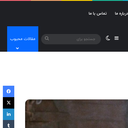
رباره ما
تماس با ما
نوارکناری
تغییر پوسته
جستجو
مقالات محبوب
برای
فی
X
لی
‫تا