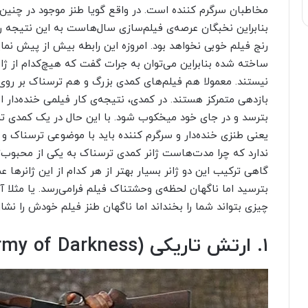
مخاطبان سرگرم کننده است. در واقع گویا طنز موجود در چنین
بنابراین نخبگان عرصه‌ی فیلم‌سازی سال‌هاست به این نتیجه ر
رنج فیلم خوبی نخواهد بود. امروزه این رابطه بیش از پیش ن
ساخته شده بنابراین می‌توان به جرات گفت که هیچ‌کدام از ژا
نیستند. معمولا هم فیلم‌های کمدی بزرگ و هم ترسناک بر روی
بازدهی متمرکز هستند. در کمدی، نتیجه‌ی کار فیلمی خنده‌دار 
بترسد و در جای خود میخکوب شود. با این حال در یک کمدی ترس
یعنی طنزی خنده‌دار و سرگرم کننده باید با موضوعی ترسناک 
ندارد که چرا مدت‌هاست ژانر کمدی ترسناک به یکی از محبوب‌ت
گاهی ترکیب این دو ژانر بسیار بهتر از هر کدام از این ژانرها ع
بترسید اما ناگهان لحظه‌ی وحشتناک فیلم فرامی‌رسد. یا مثلا آ
چیزی بتواند شما را بخنداند اما ناگهان طنز فیلم خودش را نشا
۱. ارتش تاریکی (Army of Darkness)