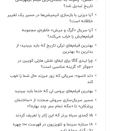
تاریخ تبدیل شد؟
آیا دیزنی با بازسازی انیمیشن‌ها در مسیر یک تغییر
خلاقانه است؟
آیا سریال «گرگ و میش» خاطره‌ی مجموعه‌
فیلم‌هایش را خراب می‌کند؟
بهترین فیلم‌های ترکی تاریخ که باید ببینید؛ از
بدترین به بهترین
چرا لیدی گاگا برای ایفای نقش هارلی کویین در
«جوکر ۲» گزینه مناسبی است؟
«تد لاسو»؛ سریالی که زور میزند حال شما را خوب
کند
بهترین فیلم‌های بروس لی که حتما باید ببینید
مسیر سریال‌سازی سروش صحت؛ از «ساختمان
پزشکان» تا «مگه تمام عمر چند بهاره؟»
۱۵ کمدی سیاه برتر که این ژانر را تعریف کردند
۱۸ ستاره‌ سینما و تلویزیون در فهرست ۱۰۰ چهره
تاثیرگذار مجله تایم