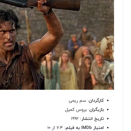
کارگردان
: سم ریمی
بازیگران
: بروس کمپل
تاریخ انتشار:
۱۹۹۲
امتیاز
IMDb
به فیلم:
۷.۴ از ۱۰