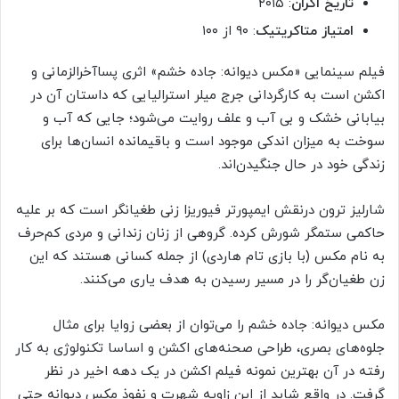
تاریخ اکران
: ۲۰۱۵
امتیاز متاکریتیک
: ۹۰ از ۱۰۰
فیلم سینمایی «مکس دیوانه: جاده خشم» اثری پساآخرالزمانی و
اکشن است به کارگردانی جرج میلر استرالیایی که داستان آن در
بیابانی خشک و بی آب و علف روایت می‌شود؛ جایی که آب و
سوخت به میزان اندکی موجود است و باقیمانده انسان‌ها برای
زندگی خود در حال جنگیدن‌اند.
شارلیز ترون درنقش ایمپورتر فیوریزا زنی طغیانگر است که بر علیه
حاکمی ستمگر شورش کرده. گروهی از زنان زندانی و مردی کم‌حرف
به نام مکس (با بازی تام هاردی) از جمله کسانی هستند که این
زن طغیان‌گر را در مسیر رسیدن به هدف یاری می‌کنند.
مکس دیوانه: جاده خشم را می‌توان از بعضی زوایا برای مثال
جلوه‎‌های بصری، طراحی صحنه‎‌های اکشن و اساسا تکنولوژی به کار
رفته در آن بهترین نمونه فیلم اکشن در یک دهه اخیر در نظر
گرفت. در واقع شاید از این زاویه شهرت و نفوذ مکس دیوانه حتی