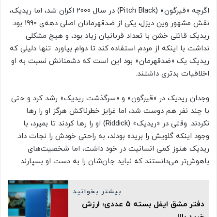
اگرچه «قیرگون» (Pitch Black) در سال ۲۰۰۰ اکران شد، اما ریدیک،
نقش مشهور وین دیزل، یکی از ضدقهرمانان اصلی دهه‌ی ۱۹۹۰ بود.
ریدیک قاتلی خشن با تعداد قربانیان زیاد بود، و هیچ مشکلی
نداشت با اینکه از مردم استفاده کند تا دوام بیاورد. تنها دلیلی که
ریدیک یک «ضدقهرمان» بود این است که دشمنانش نسبت به او
اخلاقیات بدتری داشتند.
وجدان ریدیک در «قیرگون» و «سرگذشت ریدیک» رشد کرد و حتی
با چند نفر هم دوست شد، اما غرایز خطرناکش هرگز او را رها
نکردند. وقتی در «ریدیک» (Riddick) او را رها کردند تا بمیرد، با
وجود اینکه گلویش را بریده بودند، به راحتی خودش را نجات داد.
ریدیک هنوز کمی انسانیت در خود داشت، اما شخصیت‌های
باهوش‌تر می‌دانستند که نباید جان‌شان را به دست او بسپارند.
بیشتر بخوانید
دفتر مشق ایفل بسته ۵ عددى؛ ارزش
خرید بالا