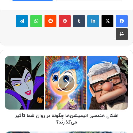
لینکدین
‫تامبلر
پینترست
‫رددیت
واتس آپ
تلگرام
چاپ
اشکال هندسی انیمیشن‌ها چگونه بر روان شما تأثیر
می‌گذارند؟