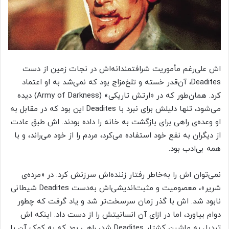
اش علی‌رغم مأموریت شرافتمندانه‌اش در نجات زمین از دست
Deadites، آن‌قدر خسته و تلخ‌مزاج بود که نمی‌شد به او اعتماد
کرد. همان‌طور که در «ارتش تاریکی» (Army of Darkness) دیده
می‌شود، تنها دلیلش برای نبرد با Deadites این بود که در مقابل به
او وعده‌ی راهی برای بازگشت به خانه را داده بودند. اش طبق عادت
از دیگران به نفع خود استفاده می‌کرد، مردم را از خود می‌راند، و با
همه بی‌ادب بود.
نمی‌توان اش را به‌خاطر رفتار زننده‌اش سرزنش کرد. در «مرده‌ی
شریر»، معصومیت و مثبت‌اندیشی‌اش به‌دست Deadites شیطانی
نابود شد. اش با گذر زمان سرسخت‌تر شد و یاد گرفت که چطور
دوام بیاورد، اما در ازای آن انسانیتش را از دست داد. اینکه اش
تبدیل به ماشین کشتار Deadites شد، راهی بود که به کمک آن با