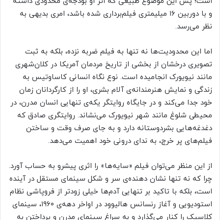
است؛ پس این موضوع طبیعی که اثر او بودجه‌ی محدودی داشته
و با دوربین ۱۶ میلیمتری فیلم‌برداری شده باشد، امری بدیهی به
نظر می‌رسد.
اما این محدودیت‌ها نه تنها به فیلم ضربه نزده، بلکه به ثبت
تصویری درخشان از بخشی از تاریخ مردمان آمریکا در کلان‌شهری
مانند نیویورک انجامیده است. نوع نگاه انسانی کاساوتیس به
زندگی و نمایش هنرمندانه‌ی آلام بشری، او را از کارگردانان زمان
خود جدا می‌کند و در جایگاه روایتگر یکه‌ی تنهایی انسان مدرن، در
محیطی شلوغ مانند شهر نیویورک می‌نشاند. روایتگری صادق که
دغدغه‌هایی بشردوستانه دارد و به جای صرف وقت و ساختن
فیلم‌های پر خرج، به ندای درونی خود اهمیت می‌دهد.
از این منظر می‌توان فیلم «سایه‌ها» را اثری پیشرو به حساب آورد.
چرا که نه تنها نشان دهنده‌ی سر و شکل سینمای مستقل در آینده
است، بلکه با تاکید بر تنهایی آدم‌ها خیلی زودتر از فروپاشی نظام
استودیویی و آغاز رنسانس هالیوود در اواخر دهه‌ی ۱۹۶۰، سینمای
کلاسیک را کنار می‌گذارد و به سراغ سینمای مدرن و پرداختن به