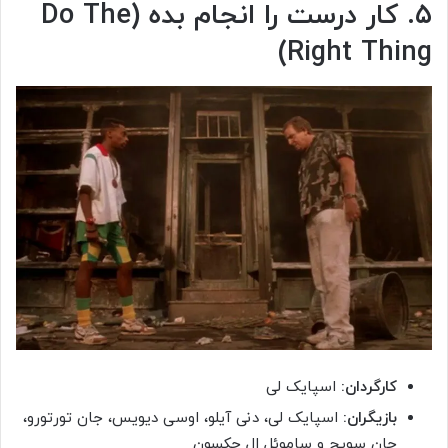
۵. کار درست را انجام بده (Do The
Right Thing)
کارگردان:
اسپایک لی
بازیگران:
اسپایک لی، دنی آیلو، اوسی دیویس، جان تورتورو،
جان سویج و ساموئل ال جکسون