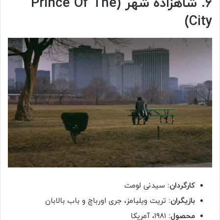
۶. شاهزاده‌ شهر (Prince Of The
City)
کارگردان:
سیدنی لومت
بازیگران:
تریت ویلیامز، جری اورباچ و باب بالابان
محصول:
۱۹۸۱، آمریکا