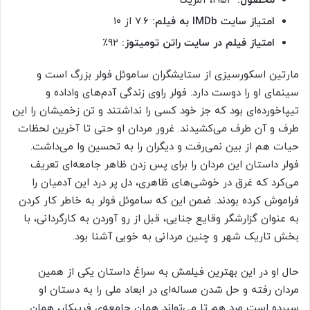
محصول:
۱۹۵۳، آمریکا
امتیاز سایت IMDb به فیلم:
۷.۶ از ۱۰
امتیاز فیلم در سایت راتن تومیتوز:
۹۲٪
مارتین اسکورسیزی از ستایشگران ساموئل فولر بزرگ است و
سینمای او را دوست دارد. فولر راوی زندگی آدم‌های واداده و
تیپاخورده‌ای بود که جز خود کسی را نداشتند و تن زخمیشان را این
طرف و آن طرف می‌کشیدند. غرور مردان او حتی تا آخرین لحظات
حیات هم از بین نمی‌رفت و دیگران را به تحسین وا می‌داشت.
فولر داستان این مردان را برای پس زدن ظاهر جامعه‌ای تعریف
می‌کرد که غرق در خوشی‌های ظاهری، دل پر درد این آدمیان را
فراموش کرده بودند. ضمن این که ساموئل فولر به خاطر کار کردن
به عنوان گزارشگر وقایع جنایی، قبل از رو آوردن به کارگردانی، با
بخش تاریک شهر و چنین مردانی به خوبی آشنا بود.
حال او در این بهترین فیلمش به سراغ داستان یکی از همین
مردان رفته و حل شدن مساله‌ای در ابعاد ملی را به دستان او
سپرده است مرد هم تا می‌تواند همان جامعه‌ی فریبکار، همان