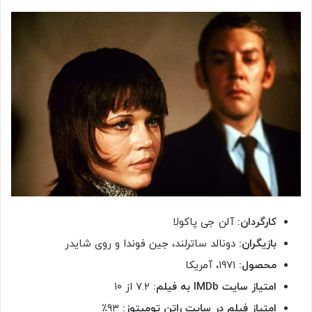
کارگردان:
آلن جی پاکولا
بازیگران:
دونالد ساترلند، جین فوندا و روی شایدر
محصول:
۱۹۷۱، آمریکا
امتیاز سایت IMDb به فیلم:
۷.۲ از ۱۰
امتیاز فیلم در سایت راتن تومیتوز:
۹۳٪