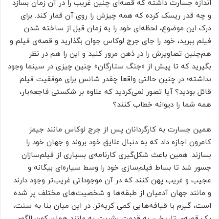
اندازه جسارت داشته که قصه‌ای چنین غریب را در آن زمان بسازد
و چه قدر ریسک کرده که همه چیزش را روی آن قمار کند. برای
درک این موضوع، لحظه‌ای خود را به زمان قبل از ساخته شدن
فیلم ببرید، خود را جای جرج لوکاس جوان بگذارید و قصه‌ی فیلم و
هم‌چنین تصاویرش را در ذهن مرور کنید و این را هم در نظر
بگیرید که تا پیش از «جنگ ستارگان» چنین چیزی در سینما وجود
نداشته؛ در چنین حالتی واقعا چقدر شانس برای موفقیت فیلم
قائل بودید؟ آیا تصور نمی‌کردید که علاوه بر شکستی فاجعه‌بار،
همه شما را دیوانه خطاب کنند؟
همین جسارت به کارگردانان پس از جرج لوکاس مانند جیمز
کامرون اجازه داد که به دنبال علایق خود بروند و جهان خود را
بسازند. همین باعث شکل‌گیری کارنامه‌ی بسیاری از فیلم‌سازان
جسور شد تا بساط فیلم‌سازی خود را وسط سیاره‌ای بیگانه و
عجیب و غریب پهن کنند که در آن موجوداتی غریب‌تر وجود دارند
و مانند جهان آدمیان از طبقه‌ها و شخصیت‌های مختلف پر شده
است، گیرم با قیافه‌هایی کمی کریه‌تر. در این میان بنا به سنت،
یک قصه‌ی تاریخی، به قدمت بشریت به مانند همان کهن الگوی