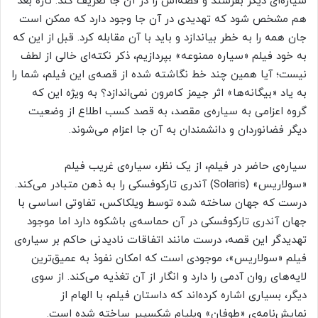
سیاره‌ای دیگر بفرستد و قصه‌اش را در آن جا تعریف کند. تازه بعد
هم مشخص شود که تهدیدی در آن جا وجود دارد که ممکن است
جان همه را به خطر بیاندازد و باید با آن مقابله کرد. قبل از این که
به خود فیلم «سیاره ممنوعه» بپردازیم، ذکر نکته‌ای خالی از لطف
نیست؛ آیا همین چند خط نگاشته شده از قصه‌ی این فیلم، شما را
به یاد «بیگانه‌ها» اثر جیمز کامرون نمی‌اندازد؟ به ویژه این که
گروه اعزامی به سیاره‌ی مقصد، به قصد کسب اطلاع از وضعیت
دیگر فضانوردان و دانشمندان به آن جا اعزام می‌شوند.
سیاره‌ی حاضر در فیلم، از یک نظر، سیاره‌ی غریب فیلم
«سولاریس» (Solaris) آندری تارکوفسکی را به ذهن متبادر می‌کند.
درست که جهان ساخته شده توسط ویلکاکس، تفاوتی اساسی با
جهان آندری تارکوفسکی در آن حماسه‌ی باشکوه دارد اما موجود
تهدیدگر این قصه، درست مانند اتفاقات نادیدنی حاکم بر سیاره‌ی
فیلم «سولاریس»، موجودی است که امکان نفوذ به عمیق‌ترین
لایه‌‌های روان آدمی را دارد و انگار از آن تغذیه می‌کند. از سوی
دیگر، بسیاری اشاره کرده‌اند که داستان فیلم، با الهام از
نمایش‌نامه‌ی «طوفان» ویلیام شکسپیر ساخته شده است.