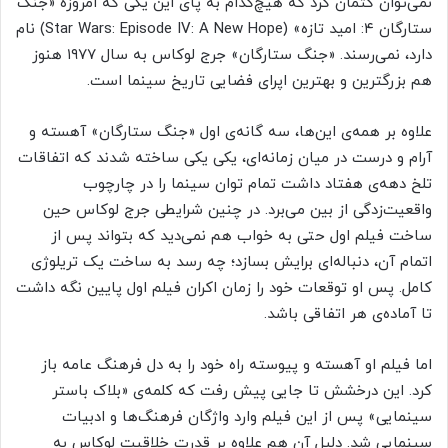
نمی‌توان کتمان کرد که هیچ‌کدام به پای این یکی که امروزه «جنگ
ستارگان ۴: امید تازه» (Star Wars: Episode IV: A New Hope) نام
دارد، نمی‌رسند. «جنگ ستارگان» جرج لوکاس به سال ۱۹۷۷ هنوز
هم بزرگترین و بهترین اپرای فضایی تاریخ سینما است.
علاوه بر همه‌ی این‌ها، سه گانه‌ی اول «جنگ ستارگان» آهسته و
آرام و درست در میان زمانه‌ای، یکی یکی ساخته شدند که اتفاقات
تلخ دهه‌ی هفتاد داشت تمام توان سینما را در چارچوب
واقعیت‌زدگی از بین می‌برد. در چنین شرایطی جرج لوکاس حین
ساخت فیلم اول حتی به خواب هم نمی‌دید که بتواند پس از
اتمام آن، دنباله‌ای برایش بسازد؛ چه رسد به ساخت یک تریلوژی
کامل. پس او توقعات خود را زمان اکران فیلم اول پایین نگه داشت
تا آماده‌ی هر اتفاقی باشد.
اما فیلم او آهسته و پیوسته راه خود را به دل فرهنگ عامه باز
کرد. این درخشش تا جایی پیش رفت که کلمه‌ی «بلاک باستر
سینمایی» پس از این فیلم وارد واژگان فرهنگ‌ها و ادبیات
سینمایی شد. دلیل آن هم علاوه بر قدرت خلاقیت لوکاس به