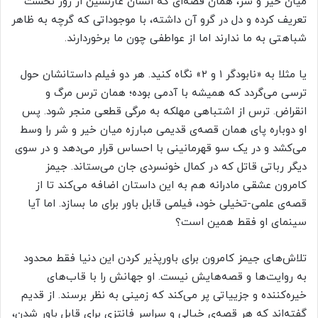
میان خیر و شر، همان قصه‌ای که انسان غارنشین از روز نخست
تعریف کرده و دل در گرو آن داشته، با موجوداتی که گرچه به ظاهر
شباهتی به ما ندارند اما از عواطفی چون ما برخوردارند.
یا مثلا به «نابودگر ۱ و ۲» نگاه کنید. هر دو فیلم داستانشان حول
ترسی می‌گردد که همیشه با آدمی بوده؛ همان ترس مرگ و
انقراض. ترس از اشتباهی مهلکه به مرگی قطعی منجر شود. پس
او دوباره پای همان قصه‌ی قدیمی مبارزه میان خیر و شر را وسط
می‌کشد و در یک سو قهرمانینی با احساس قرار می‌دهد و در سوی
دیگر رباتی قاتل که در کمال خونسردی جان می‌ستاند. جیمز
کامرون عشقی مادرانه هم به این داستان اضافه می‌کند تا از
قصه‌ی علمی-تخیلی خود، فیلمی قابل باور برای ما بسازد. اما آیا
سینمای او فقط همین است؟
تلاش‌های جیمز کامرون برای باورپذیر کردن این دنیا فقط محدود
به روایت‌ها و قصه‌هایش نیست. او جهانش را با قاب‌های
خیره‌کننده و جزییاتی پر می‌کند که زمینی به نظر برسند. از قدیم
گفته‌اند که هر قصه‌ی خیالی و سراسر فانتزی برای قابل باور شدن،