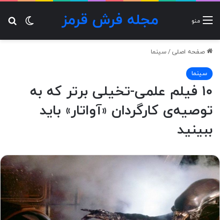
مجله فرش قرمز
تغییر پ
جس
منو
صفحه اصلی
/
سینما
سینما
۱۰ فیلم علمی-تخیلی برتر که به
توصیه‌ی کارگردان «آواتار» باید
ببینید