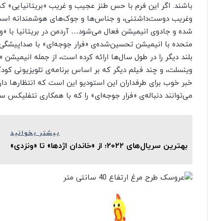
باشند. اگر این فرم با حس طنز عجیب و غریب «بریتانیایی» ک
وغریب دوست‌داشتنی، و جناس‌ها و جوک‌های هوشمندانه است
شده و جادوی انیمیشن فعال می‌شود… آردمن در بریتانیا با «و
متحده با انیمیشن تحسین‌شد‌ه‌ی «فرار جوجه‌ای» با صداپیشگ
بلند دیگر را در طول سال‌ها ارائه کرده است، از جمله انیمیشن
وینسلت، و چند فیلم دیگر که بر اساس برنامه‌ی تلویزیونی کودکا
خبر خوب برای طرفداران این استودیو این است که انتظارها دار
می‌توانند دنباله‌ی «فرار جوجه‌ای» را که با همکاری نتفلیکس س
بیشتر بخوانید
بهترین سریال‌های ۲۰۲۲؛ از «خاندان اژدها» تا «ونزدی»