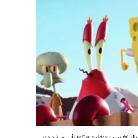
بخش انیمیشن پارامونت پیکچرز یعنی پارامونت انیمیشن، در سال ۲۰۱۱ پس از موفقیت «رنگو» تأسیس شد و در