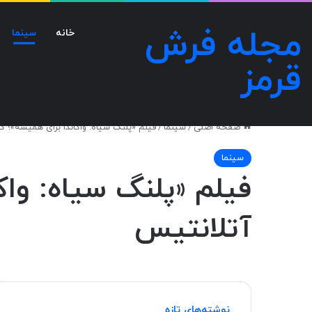
مجله فرش
خانه
سینما
قرمز
صفحه اصلی
/
سینما
/
فیلم «پلنگ سیاه: واکاندا برای همیشه»؛ گذ
سینما
فیلم «پلنگ سیاه: واکا
آتلانتیس
نوشته‌های تازه