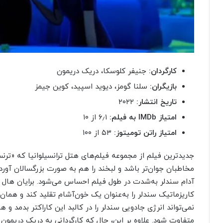
کارگردان:
جنیفر کلوسکا، دریک دریمون
بازیگران:
سلنا گومز، دیوید اسپید، کوین جیمز
تاریخ انتشار:
۲۰۲۲
امتیاز
IMDb
به فیلم:
۶٫۱ از ۱۰
امتیاز راتن تومیتوز:
۵۳ از ۱۰۰
جدیدترین فیلم از مجموعه فیلم‌های هتل ترانسیلوانیا که «ترنسف
مخاطبان جوان‌تر باشد و لبخند را هم به‌ صورت بزرگسالان آورد، 
آدام سندلر به‌‌شدت در طول فیلم احساس می‌شود. برایان هال د
کاریزماتیک سندلر را به‌‌عنوان یک خون‌آشام تقلید کند و هم
نمی‌تواند انرژی جادویی سندلر را در کالبد این کاراکتر بدمد 
متفاوت شود. علاوه‌ بر این، حال که کارگردانی به دریک دریمون