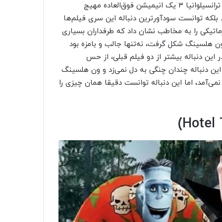
اولین دنباله‌ای از هتل ترانسیلوانیا که در پاییز اکران نشد، هتل ترانسیلوانیا ۳ یک انیمیشن فوق‌العاده مهیج
 بلکه توانست سودآورترین دنباله این سری فیلم‌ها
ماتیکی را به مخاطب نشان داد که طرفداران بسیاری
کا ون هلسینگ شکل گرفت، نه‌تنها جالب و بامزه بود
ر این دنباله بیشتر از دو فیلم قبلی، از حس
این دنباله چندان چنگی به دل نمی‌زد و ون هلسینگ
ی‌آمد، اما این دنباله توانست دقیقا همان چیزی را