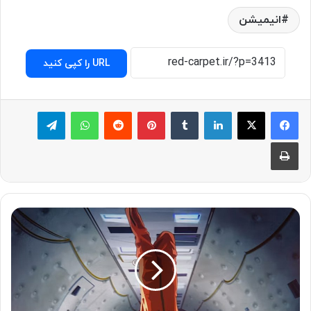
انیمیشن
URL را کپی کنید
لینکدین
‫تامبلر
پینترست
‫رددیت
واتس آپ
تلگرام
چاپ