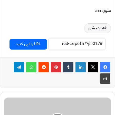
منبع:
cnn
انیمیشن
URL را کپی کنید
لینکدین
‫تامبلر
پینترست
‫رددیت
واتس آپ
تلگرام
چاپ