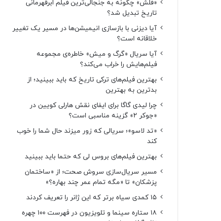
«فلش» چگونه به جنجالی‌ترین فیلم ابرقهرمانی
تاریخ تبدیل شد؟
آیا دیزنی با بازسازی انیمیشن‌ها در مسیر یک تغییر
خلاقانه است؟
آیا سریال «گرگ و میش» خاطره‌ی مجموعه‌
فیلم‌هایش را خراب می‌کند؟
بهترین فیلم‌های ترکی تاریخ که باید ببینید؛ از
بدترین به بهترین
چرا لیدی گاگا برای ایفای نقش هارلی کویین در
«جوکر ۲» گزینه مناسبی است؟
«تد لاسو»؛ سریالی که زور میزند حال شما را خوب
کند
بهترین فیلم‌های بروس لی که حتما باید ببینید
مسیر سریال‌سازی سروش صحت؛ از «ساختمان
پزشکان» تا «مگه تمام عمر چند بهاره؟»
۱۵ کمدی سیاه برتر که این ژانر را تعریف کردند
۱۸ ستاره‌ سینما و تلویزیون در فهرست ۱۰۰ چهره