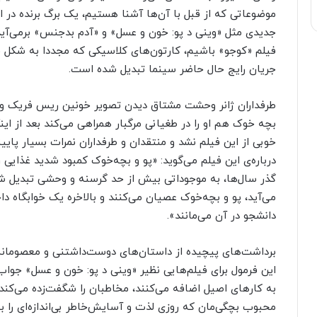
موضوعاتی که از قبل با آن‌ها آشنا هستیم، یک برگ برنده در 
جدیدی مثل «وینی د ‌پو: خون و عسل» و «آدم بدجنس» برمی‌آی
فیلم «کوجو» باشیم، کارتون‌های کلاسیکی که مجددا به شکل فی
جریان رایج حال حاضر سینما تبدیل شده است.
طرفداران ژانر وحشت مشتاق دیدن تصویر خونین ریس فریک واترف
بچه خوک هم او را در طغیانی مرگبار همراهی می‌کند بعد از اینک
خوبی از این فیلم نشد و منتقدان و طرفداران نمرات بسیار پایی
درباره‌ی این فیلم می‌گوید: «پو و بچه‌خوک کمبود شدید غذایی 
گذر سال‌ها، به موجوداتی بیش از حد گرسنه و وحشی تبدیل شدن
می‌آید، پو و بچه‌خوک عصیان می‌کنند و بالاخره یک خوابگاه د
دانشجو در آن می‌مانند».
برداشت‌های پیچیده از داستان‌های دوست‌داشتنی و معصومانه ه
این فرمول برای فیلم‌هایی نظیر «وینی د پو: خون و عسل» جواب 
به کار‌های اصیل اضافه می‌کنند، مخاطبان را شگفت‌زده می‌کند و
محبوب بچگی‌مان که روزی لذت و آسایش‌خاطر بی‌اندازه‌ای را به