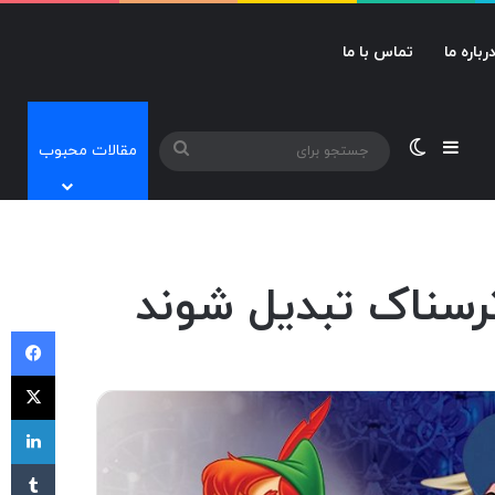
رباره ما
تماس با ما
نوارکناری
تغییر پوسته
جستجو
مقالات محبوب
برای
فی
X
لی
‫تا