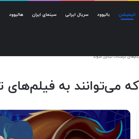
انیمیشن
بالیوود
سریال ایرانی
سینمای ایران
هالیوود
د