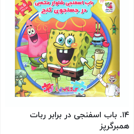
۱۴. باب اسفنجی در برابر ربات
همبرگرپز