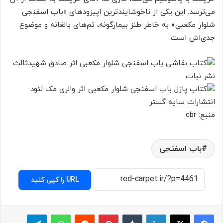
می‌ترسد. این یکی از ناخوشایندترین اپیزودهای «باب اسفنجی
شلوار مکعبی» به خاطر طنز بیمارگونه، تم‌های بالغانه و موضوع
جدی‌اش است.
منبع: cbr
باب اسفنجی
URL را کپی کنید
لینکدین
‫تامبلر
پینترست
‫رددیت
واتس آپ
تلگرام