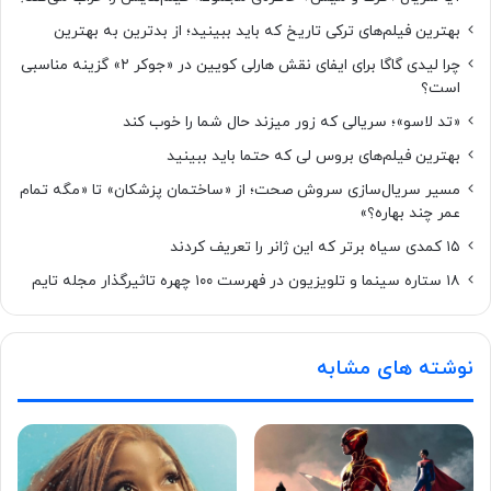
بهترین فیلم‌های ترکی تاریخ که باید ببینید؛ از بدترین به بهترین
چرا لیدی گاگا برای ایفای نقش هارلی کویین در «جوکر ۲» گزینه مناسبی
است؟
«تد لاسو»؛ سریالی که زور میزند حال شما را خوب کند
بهترین فیلم‌های بروس لی که حتما باید ببینید
مسیر سریال‌سازی سروش صحت؛ از «ساختمان پزشکان» تا «مگه تمام
عمر چند بهاره؟»
۱۵ کمدی سیاه برتر که این ژانر را تعریف کردند
۱۸ ستاره‌ سینما و تلویزیون در فهرست ۱۰۰ چهره تاثیرگذار مجله تایم
نوشته های مشابه