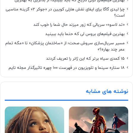
بهترین فیلم‌های ترکی تاریخ که باید ببینید؛ از بدترین به بهترین
چرا لیدی گاگا برای ایفای نقش هارلی کویین در «جوکر ۲» گزینه مناسبی
است؟
«تد لاسو»؛ سریالی که زور میزند حال شما را خوب کند
بهترین فیلم‌های بروس لی که حتما باید ببینید
مسیر سریال‌سازی سروش صحت؛ از «ساختمان پزشکان» تا «مگه تمام
عمر چند بهاره؟»
۱۵ کمدی سیاه برتر که این ژانر را تعریف کردند
۱۸ ستاره‌ سینما و تلویزیون در فهرست ۱۰۰ چهره تاثیرگذار مجله تایم
نوشته های مشابه