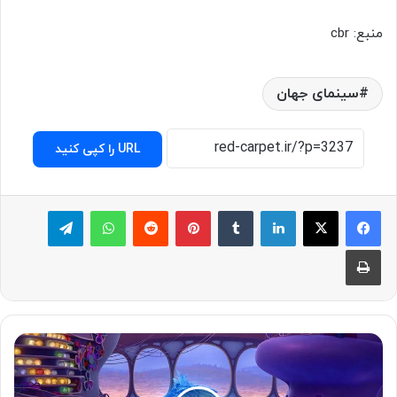
منبع: cbr
سینمای جهان
URL را کپی کنید
لینکدین
‫تامبلر
پینترست
‫رددیت
واتس آپ
تلگرام
چاپ