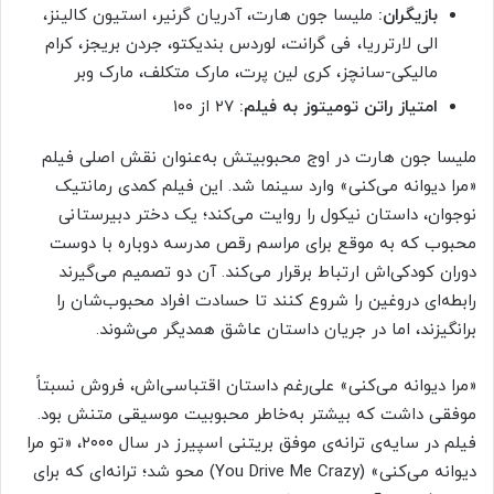
بازیگران:
ملیسا جون هارت، آدریان گرنیر، استیون کالینز،
الی لارترریا، فی گرانت، لوردس بندیکتو، جردن بریجز، کرام
مالیکی-سانچز، کری لین پرت، مارک متکلف، مارک وبر
امتیاز راتن تومیتوز به فیلم:
۲۷ از ۱۰۰
ملیسا جون هارت در اوج محبوبیتش به‌عنوان نقش اصلی فیلم
«مرا دیوانه می‌کنی» وارد سینما شد. این فیلم کمدی رمانتیک
نوجوان، داستان نیکول را روایت می‌کند؛ یک دختر دبیرستانی
محبوب که به موقع برای مراسم رقص مدرسه دوباره با دوست
دوران کودکی‌اش ارتباط برقرار می‌کند. آن دو تصمیم می‌گیرند
رابطه‌ای دروغین را شروع کنند تا حسادت افراد محبوب‌شان را
برانگیزند، اما در جریان داستان عاشق همدیگر می‌شوند.
«مرا دیوانه می‌کنی» علی‌رغم داستان اقتباسی‌اش، فروش نسبتاً
موفقی داشت که بیشتر به‌خاطر محبوبیت موسیقی متنش بود.
فیلم در سایه‌ی ترانه‌ی موفق بریتنی اسپیرز در سال ۲۰۰۰، «تو مرا
دیوانه می‌کنی» (You Drive Me Crazy) محو شد؛ ترانه‌ای که برای