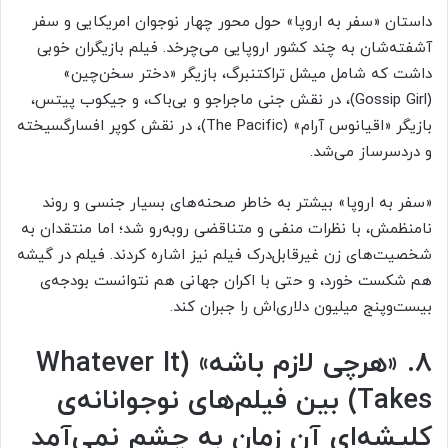
داستان «سفر به اروپا» حول محور چهار نوجوان امریکایی و سفر
آشفته‌شان به چند کشور اروپایی می‌چرخد. فیلم بازیگران خوبی
داشت که شامل میشل تراکتنبرگ، بازیگر «دختر سخن‌چین»
(Gossip Girl)، در نقش جنی ماجراجو و بی‌باک، و جیکوب پیتس،
بازیگر «اقیانوس آرام» (The Pacific)، در نقش کوپر افسارگسیخته
و دردسرساز می‌شد.
«سفر به اروپا» بیشتر به‌ خاطر صحنه‌های بسیار جنسی و روند
نامنظمش، با نظرات منفی و متناقضی روبه‌رو شد؛ اما منتقدان به
شخصیت‌های زن غیرقابل‌درک فیلم نیز اشاره کردند. فیلم در گیشه
هم شکست خورد، و حتی با اکران جهانی هم نتوانست بودجه‌ی
بیست‌وپنج میلیون دلاری‌اش را جبران کند.
۸. «هرچی لازم باشه» (
Whatever It
Takes
) بین فیلم‌های نوجوانانه‌ی
کلیشه‌ای آن زمان به چشم نمی‌آمد