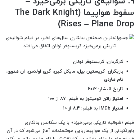
۹. شوالیه‌ی تاریکی برمی‌خیزد –
سقوط هواپیما (The Dark Knight
Rises – Plane Drop)
کارگردان: کریستوفر نولان
بازیگران: کریستین بیل، مایکل کین، گری اولدمن، ان هتوی،
تام هاردی
تاریخ انتشار: ۲۰۱۲
امتیاز راتن تومیتوز به فیلم: ۸۷ از ۱۰۰
امتیاز
IMDb به فیلم: ۸.۴ از ۱۰
فیلم «شوالیه تاریکی برمی‌خیزد» با یک سکانس بدلکاری
باورنکردنی از یک هواپیماربایی هوشمندانه آغاز می‌شود که در آن
ضدقهرمان داستان به‌نام بن که نقشش را تام هاردی بازی می‌کند،