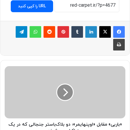
URL را کپی کنید
لینکدین
‫تامبلر
پینترست
‫رددیت
واتس آپ
تلگرام
چاپ
«باربی» مقابل «اوپنهایمر»؛ دو بلاک‌باستر جنجالی که در یک