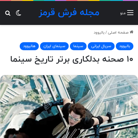
مجله فرش قرمز
تغییر پ
جس
منو
صفحه اصلی
/
بالیوود
بالیوود
سریال ایرانی
سینما
سینمای ایران
هالیوود
۱۰ صحنه‌ بدلکاری برتر تاریخ سینما