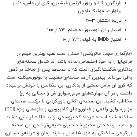
بازیگران: کیانو ریوز، لارنس فیشبرن، کری ان ماس، دنیل
برنهارت، مونیکا بلوچی
تاریخ انتشار: ۲۰۰۳
امتیاز راتن تومیتوز به فیلم: ۷۳ از ۱۰۰
امتیاز
IMDb به فیلم: ۷.۲ از ۱۰
«بارگذاری مجدد ماتریکس» ممکن است لقب بهترین فیلم در
فرانچایز را به خود اختصاص نداده باشد اما شامل صحنه‌های
بدلکاری شگفت‌انگیزی است که تا مدت‌ها پس از تماشا در ذهن
باقی می‌ماند. بهترین آن‌ها صحنه‌ی تعقیب با موتورسیکلت است
که کری ان ماس بخشی از بدلکاری این سکانس را خودش بر عهده
داشت و در آن مهارت‌های موتورسواری‌اش را حسابی به رخ
مخاطب کشید. این صحنه‌ی اکشن باورنکردنی با ترکیب صحنه‌ی
موتورسواری واقعی و فناوری‌های کامپیوتری و جلوه‌های ویژه (CGI)
ساخته شده است؛ هرچند که پروسه‌ی تولید طاقت‌فرسایی داشت
و تیم سازنده حتی مجبور شدند برای طبیعی‌تر شدن این صحنه
بزرگراهی ساختگی به طول ۱.۵ مایل بسازند. زمان و هزینه‌ی بسیاری