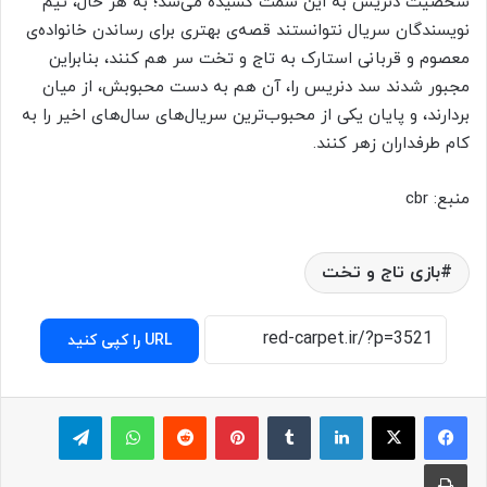
شخصیت دنریس به این سمت کشیده می‌شد؛ به هر حال، تیم
نویسندگان سریال نتوانستند قصه‌ی بهتری برای رساندن خانواده‌ی
معصوم و قربانی استارک به تاج و تخت سر هم کنند، بنابراین
مجبور شدند سد دنریس را، آن هم به دست محبوبش، از میان
بردارند، و پایان یکی از محبوب‌ترین سریال‌های سال‌های اخیر را به
کام طرفداران زهر کنند.
منبع: cbr
بازی تاج و تخت
URL را کپی کنید
لینکدین
‫تامبلر
پینترست
‫رددیت
واتس آپ
تلگرام
چاپ