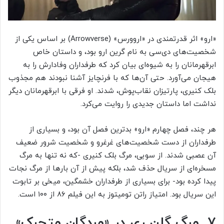
«ارو» اثر قدرتمندی در «اروورس» (Arrowverse) بر اساس یکی از
شخصیت‌های دی‌سی به نام گرین ارو بود، و داستان خاص
ابرقهرمانان را به شیوه‌ای بیان کرد که طرفداران وفادارش را به
هیجان می‌آورد. حتی آن‌ها که با فرنچایز آشنا نبودند هم مجذوب
بلک کنیری، پارتیزان نقاب‌پوش، شدند. او فرقی با ابرقهرمانان دیگر
نداشت اما داستان جدیدی را روایت می‌کرد.
هر چند، فصل چهارم «ارو» بدترین فصل آن بود، و بسیاری از
طرفداران از دست شخصیت‌های غرغرو و شخصیت شرور ضعیف
آن عصبی شدند. از سویی، مرگ بلک کنیری -که نه‌ تنها به مرگ
مسخره‌ای از سریال حذف شد، بلکه پیش از آن بارها از مرگ نجات
پیدا کرده بود- برای بسیاری از طرفداران خشمگین، میخی بر تابوت
این سریال بود. امتیاز راتن تومیتوز به این فیلم ۸۶ از ۱۰۰ است.
۷. مرگ گلن ری در «مردگان متحرک»