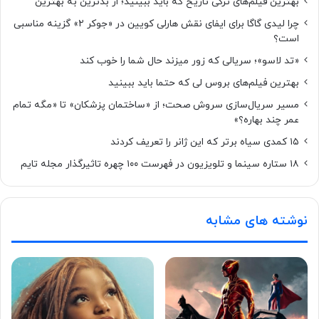
بهترین فیلم‌های ترکی تاریخ که باید ببینید؛ از بدترین به بهترین
چرا لیدی گاگا برای ایفای نقش هارلی کویین در «جوکر ۲» گزینه مناسبی
است؟
«تد لاسو»؛ سریالی که زور میزند حال شما را خوب کند
بهترین فیلم‌های بروس لی که حتما باید ببینید
مسیر سریال‌سازی سروش صحت؛ از «ساختمان پزشکان» تا «مگه تمام
عمر چند بهاره؟»
۱۵ کمدی سیاه برتر که این ژانر را تعریف کردند
۱۸ ستاره‌ سینما و تلویزیون در فهرست ۱۰۰ چهره تاثیرگذار مجله تایم
نوشته های مشابه