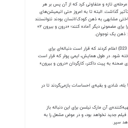
مرحله‌ی تازه و متفاوتی کرد که از آن پس بر هر
یر گذاشت. البته تا به امروز حتی انیمیشن‌های
اختی مشابهی به ذهن کودک/انسان بودند نتوانستند
به همان موفقیت دست یابند. حالا طرفداران پیکسار باید خود را برای مضمونی دیگر آماده کنند؛ «درون و بیرون ۲»
دیزنی و پیکسار ماه سپتامبر سال ۲۰۲۲ در اکسپو دی۲۳ (D23 Expo) اعلام کردند که قرار است دنباله‌ای برای
برنده‌ی اسکار «درون و بیرون» محصول سال ۲۰۱۵ ساخته شود. در طول همایش، ایمی پولر که قرار است
 صحنه به پیت داکتر، کارگردان «درون و بیرون»
پیکسار دارد درون و بیرون ۲ را می‌سازد! بله، شادی و بقیه‌ی احساسات بازمی‌گردند تا در
‌کننده‌ی آن مارک نیلسن برای این دنباله باز
فیلم جدید نخواهد بود، و در عوض مشعل را به