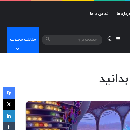
رباره ما
تماس با ما
نوارکناری
تغییر پوسته
جستجو
مقالات محبوب
برای
فی
X
لی
‫تا