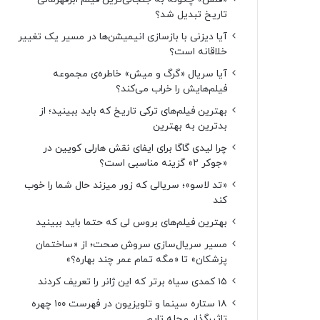
تاریخ تبدیل شد؟
آیا دیزنی با بازسازی انیمیشن‌ها در مسیر یک تغییر
خلاقانه است؟
آیا سریال «گرگ و میش» خاطره‌ی مجموعه‌
فیلم‌هایش را خراب می‌کند؟
بهترین فیلم‌های ترکی تاریخ که باید ببینید؛ از
بدترین به بهترین
چرا لیدی گاگا برای ایفای نقش هارلی کویین در
«جوکر ۲» گزینه مناسبی است؟
«تد لاسو»؛ سریالی که زور میزند حال شما را خوب
کند
بهترین فیلم‌های بروس لی که حتما باید ببینید
مسیر سریال‌سازی سروش صحت؛ از «ساختمان
پزشکان» تا «مگه تمام عمر چند بهاره؟»
۱۵ کمدی سیاه برتر که این ژانر را تعریف کردند
۱۸ ستاره‌ سینما و تلویزیون در فهرست ۱۰۰ چهره
تاثیرگذار مجله تایم