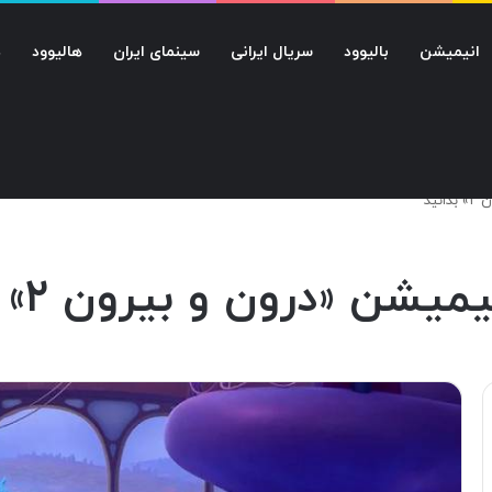
انیمیشن
بالیوود
سریال ایرانی
سینمای ایران
هالیوود
د
نید
یشن «درون و بیرون ۲» بدانید