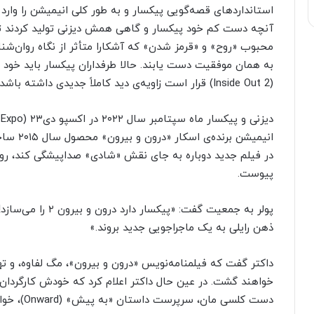
استانداردهای قصه‌گویی پیکسار و به طور کلی انیمیشن را وارد 
آنچه دست کم خود پیکسار و گاهی همش دیزنی تولید کردند تأث
محبوب «روح» و «قرمز شدن» که آشکارا متأثر از نگاه روان‌شن
(Inside Out 2) قرار است زاویه‌ی دید کاملاً جدیدی داشته باشد: ذهن یک نوجوان.
انیمیشن 
در فیلم جدید دوباره به جای نقش «شادی» صداپیشگی کند، روی
پیوست.
پولر به جمعیت گفت: «
ذهن رایلی به یک ماجراجویی جدید بروند.»
داکتر گفت که فیلمنامه‌نویس «درون و بیرون»، مگ لفاوه، و تهیه
خواهند گشت. در عین حال داکتر اعلام کرد که خودش کارگردان 
دست کلسی مان، سرپرست داستان «به ‌پیش» (Onward)، خواهد سپر.