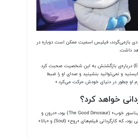
ش شادی بازمی‌گردد، فیلیس اسمیت ممکن است دوباره در
هد داشت.
پولر در مصاحبه‌ای با انترتینمنت ویکلی (Entertainment Weekly) درباره‌ی بازگشتش به این شخصیت صحبت کرد.
یستید و نمی‌توانید بنشینید و صدای او را ضبط
رم او چطور در دنیای خودش حرکت می‌کرد.»
کلسی مان که پیش از این سرپرست داستان «به پیش» و «دایناسور خوب» (The Good Dinosaur) بود، «درون و
بیرون ۲» را کارگردانی خواهد کرد. پیت داکتر کارگردان فیلم اصلی بود، که کارگردانی فیلم‌های «روح» (Soul) و «بالا»