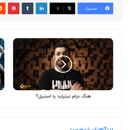
لینکدین
‫تامبلر
پینترست
فیسبوک
X
هنگ درام نیتراید یا استیل؟
دیدگاهتان را بنویسید