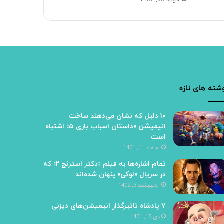
خرداد 30, 1402
شته های تازه
۱۰ دلیل که نشان می‌دهند ساخت
انیمیشن «داستان اسباب بازی ۵» اشتباه
است
اسفند 11, 1401
تمام اشاره‌ها به فیلم «دکتر استرنج‌ ۲» که
در سریال «لوکی» پنهان شده‌اند
اردیبهشت 3, 1402
۷ پادشاه تاثیرگذار انیمیشن‌های دیزنی
دی 15, 1401