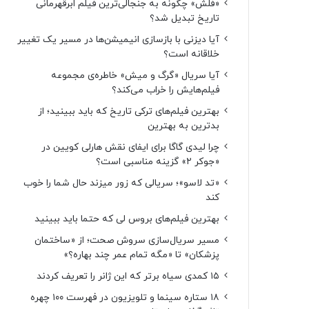
«فلش» چگونه به جنجالی‌ترین فیلم ابرقهرمانی
تاریخ تبدیل شد؟
آیا دیزنی با بازسازی انیمیشن‌ها در مسیر یک تغییر
خلاقانه است؟
آیا سریال «گرگ و میش» خاطره‌ی مجموعه‌
فیلم‌هایش را خراب می‌کند؟
بهترین فیلم‌های ترکی تاریخ که باید ببینید؛ از
بدترین به بهترین
چرا لیدی گاگا برای ایفای نقش هارلی کویین در
«جوکر ۲» گزینه مناسبی است؟
«تد لاسو»؛ سریالی که زور میزند حال شما را خوب
کند
بهترین فیلم‌های بروس لی که حتما باید ببینید
مسیر سریال‌سازی سروش صحت؛ از «ساختمان
پزشکان» تا «مگه تمام عمر چند بهاره؟»
۱۵ کمدی سیاه برتر که این ژانر را تعریف کردند
۱۸ ستاره‌ سینما و تلویزیون در فهرست ۱۰۰ چهره