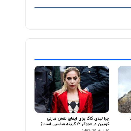
چرا لیدی گاگا برای ایفای نقش هارلی
کویین در «جوکر ۲» گزینه مناسبی است؟