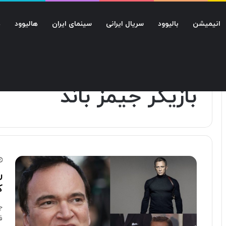
انیمیشن
بالیوود
سریال ایرانی
سینمای ایران
هالیوود
د
صفحه اصلی
/
بازیگر جیمز باند
بازیگر جیمز باند
ر
ک
ج
ف