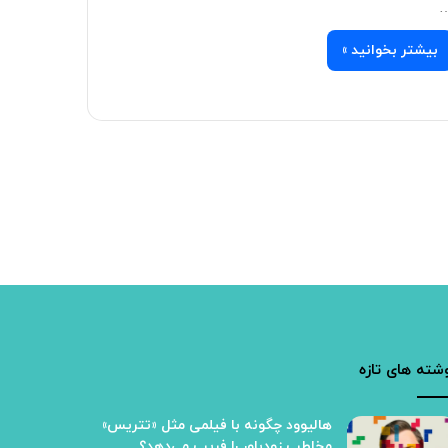
بیشتر بخوانید »
شته های تازه
هالیوود چگونه با فیلمی مثل «تتریس»
مخاطب زودباور را فریب می‌دهد؟