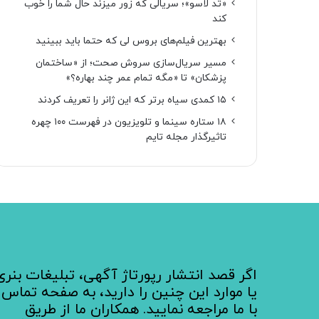
«تد لاسو»؛ سریالی که زور میزند حال شما را خوب
کند
بهترین فیلم‌های بروس لی که حتما باید ببینید
مسیر سریال‌سازی سروش صحت؛ از «ساختمان
پزشکان» تا «مگه تمام عمر چند بهاره؟»
۱۵ کمدی سیاه برتر که این ژانر را تعریف کردند
۱۸ ستاره‌ سینما و تلویزیون در فهرست ۱۰۰ چهره
تاثیرگذار مجله تایم
اگر قصد انتشار رپورتاژ آگهی، تبلیغات بنری
یا موارد این چنین را دارید، به صفحه تماس
با ما مراجعه نمایید. همکاران ما از طریق