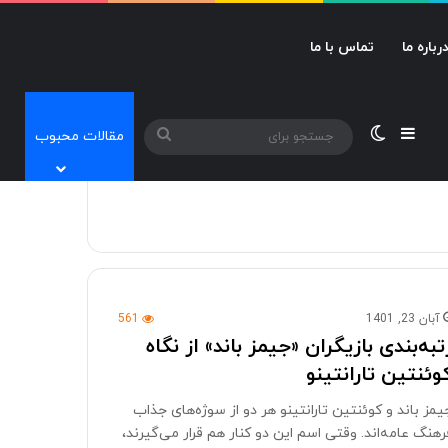
رباره ما
تماس با ما
نوارکناری
تغییر پوسته
جستجو
مقالات محبوب
برای
آبان 23, 1401
561
تبه‌بندی بازیگران «جیمز باند» از نگاه
وئنتین تارانتینو
یمز باند و کوئنتین تارانتینو هر دو از سوژه‌های جذاب
رهنگ عامه‌اند. وقتی اسم این دو کنار هم قرار می‌گیرند،